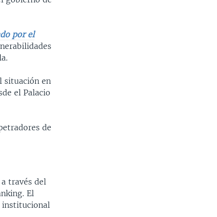
do por el
lnerabilidades
la.
il situación en
de el Palacio
rpetradores de
 a través del
nking. El
institucional