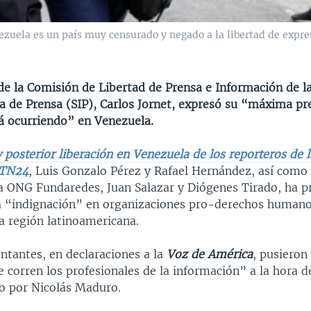
zuela es un país muy censurado y negado a la libertad de expresi
 de la Comisión de Libertad de Prensa e Información de l
a de Prensa (SIP), Carlos Jornet, expresó su “máxima p
tá ocurriendo” en Venezuela.
 posterior liberación en Venezuela de los reporteros de 
NTN24
, Luis Gonzalo Pérez y Rafael Hernández, así como 
 la ONG Fundaredes, Juan Salazar y Diógenes Tirado, ha p
a “indignación” en organizaciones pro-derechos humanos
a región latinoamericana.
ntantes, en declaraciones a la
Voz de América
, pusieron
e corren los profesionales de la información” a la hora d
do por Nicolás Maduro.