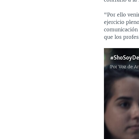
“Por ello ven
ejercicio plen
comunicación 
que los profe
Por
Voz de A