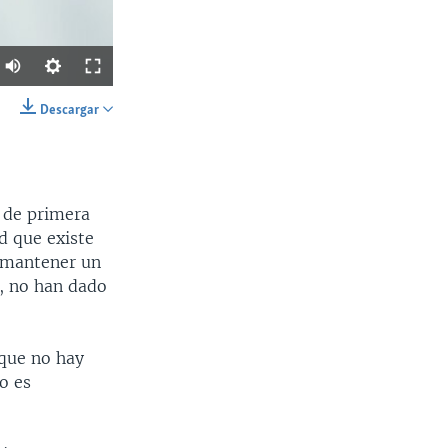
Descargar
SHARE
 de primera
d que existe
a mantener un
a, no han dado
Ancho
px
 que no hay
o es