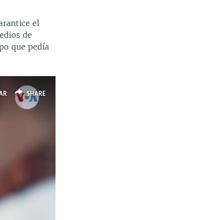
rantice el
medios de
po que pedía
AR
SHARE