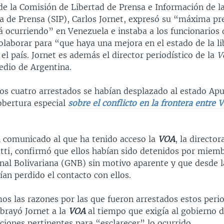
 de la Comisión de Libertad de Prensa e Información de l
a de Prensa (SIP), Carlos Jornet, expresó su “máxima p
á ocurriendo” en Venezuela e instaba a los funcionarios 
olaborar para “que haya una mejora en el estado de la li
el país. Jornet es además el director periodístico de la
Vo
edio de Argentina.
los cuatro arrestados se habían desplazado al estado Ap
obertura especial
sobre el conflicto en la frontera entre 
n comunicado al que ha tenido acceso la
VOA
, la director
atti, confirmó que ellos habían sido detenidos por miemb
nal Bolivariana (GNB) sin motivo aparente y que desde l
ían perdido el contacto con ellos.
s las razones por las que fueron arrestados estos perio
ubrayó Jornet a la
VOA
al tiempo que exigía al gobierno 
aciones pertinentes para “esclarecer” lo ocurrido.