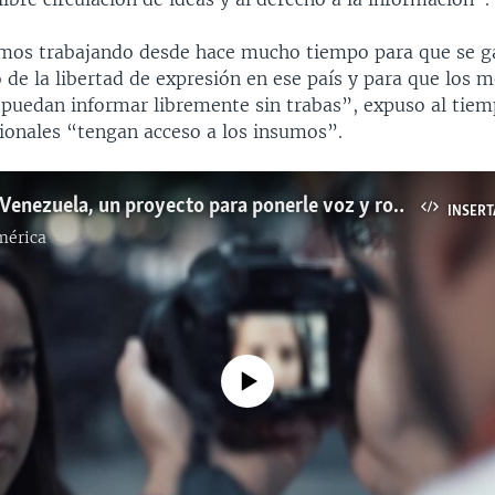
imos trabajando desde hace mucho tiempo para que se ga
o de la libertad de expresión en ese país y para que los 
puedan informar libremente sin trabas”, expuso al tiem
sionales “tengan acceso a los insumos”.
#ShoSoyDeVenezuela, un proyecto para ponerle voz y rostro a la migración venezolana (Afiliada)
INSERT
mérica
No media source currently available