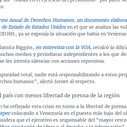
o.
orme Anual de Derechos Humanos, un documento elabora
de Estado de Estados Unidos
en el que se analiza las vu
DD.HH., ya se exponía la situación que había en Venezue
Namita Biggins,
en entrevista con la VOA
, recalcó la difíc
muchos medios y periodistas independientes a los que des
se les intenta silenciar con acciones represivas.
mpunidad total, nadie está responsabilizando a estos pe
echos humanos”, alertó Jornet al respecto.
l país con menos libertad de prensa de la región
 ha reflejado esta crisis en torno a la libertad de prensa
tepec
colocando a Venezuela en el puesto más bajo del rá
sidera que el ejecutivo es responsable del “mayor cerco 
 libre circulación de ideas y al derecho a la información”.