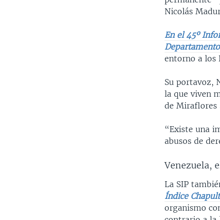
Nicolás Madur
En el 45º Inf
Departamento 
entorno a los 
Su portavoz, 
la que viven 
de Miraflores 
“Existe una i
abusos de der
Venezuela, e
La SIP también
Índice Chapul
organismo con
contrario a la