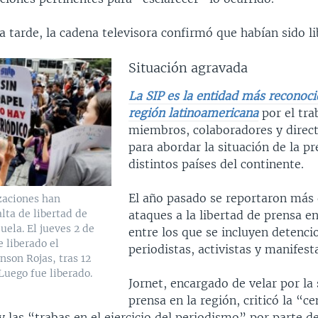
la tarde, la cadena televisora confirmó que habían sido l
Situación agravada
La SIP es la entidad más reconoci
región latinoamericana
por el tra
miembros, colaboradores y direct
para abordar la situación de la pr
distintos países del continente.
El año pasado se reportaron más
zaciones han
lta de libertad de
ataques a la libertad de prensa e
ela. El jueves 2 de
entre los que se incluyen detenci
e liberado el
periodistas, activistas y manifest
nson Rojas, tras 12
 Luego fue liberado.
Jornet, encargado de velar por la 
prensa en la región, criticó la “c
las “trabas en el ejercicio del periodismo” por parte d