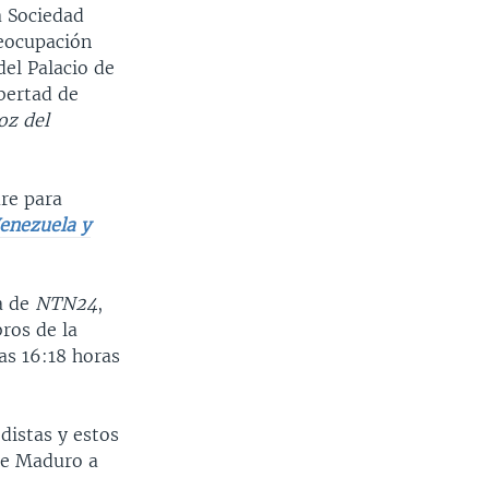
a Sociedad
reocupación
del Palacio de
bertad de
z del
ure para
Venezuela y
a de
NTN24
,
ros de la
as 16:18 horas
distas y estos
de Maduro a