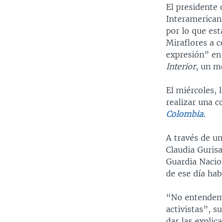
El presidente
Interamerican
por lo que est
Miraflores a c
expresión” en 
Interior
, un m
El miércoles, 
realizar una c
Colombia.
A través de u
Claudia Guris
Guardia Nacio
de ese día hab
“No entendemo
activistas”, s
dar las explic