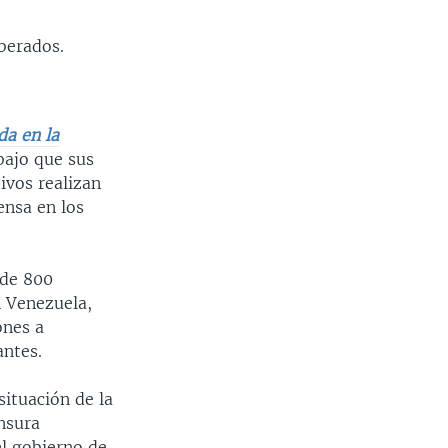
iberados.
da en la
bajo que sus
ivos realizan
ensa en los
 de 800
n Venezuela,
ones a
antes.
situación de la
ensura
el gobierno de