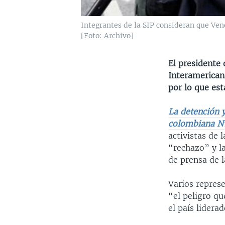
Integrantes de la SIP consideran que Vene
[Foto: Archivo]
El presidente
Interamerican
por lo que es
La detención y
colombiana 
activistas de
“rechazo” y l
de prensa de l
Varios represe
“el peligro qu
el país lidera