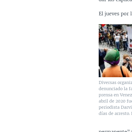
El jueves por 
Diversas organi
denunciado la fa
prensa en Venezu
abril de 2020 fu
periodista Darvi
días de arresto.
permanente” y 