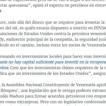
rtar queroseno”, opinó el experto en petróleos en entre
0
.
te, más allá del dinero que se requiere para levantar la
les del 98, es quién estaría dispuesto a invertir en PDVS
anciones de Estados Unidos contra la petrolera venezol
y, exdirector principal de la compañía, la seguridad juríd
áculo en el camino, incluso entre los socios de Venezuela
nsando en inversionistas locales para hacer esas invers
ela no hay capital suficiente para invertir en la recupera
olera.
Creo que los inversionistas chinos requieren de la
dica que un inversionista de los Estados Unidos”, asegu
, la Asamblea Nacional Constituyente de Venezuela apro
bloqueo’, una legislación que le otorga poderes extraor
colás Maduro para firmar acuerdos petroleros con empre
les como extranjeras. Pero con un legislativo conformad