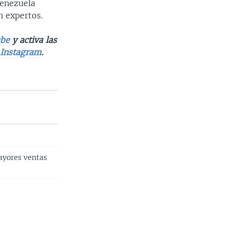
Venezuela
n expertos.
be
y activa las
e
Instagram
.
ayores ventas