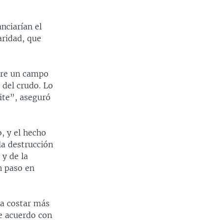
nciarían el
aridad, que
ere un campo
 del crudo. Lo
ite”, aseguró
, y el hecho
la destrucción
 y de la
n paso en
ía costar más
De acuerdo con