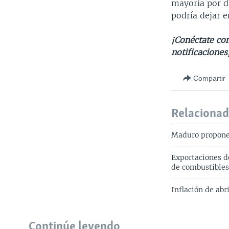
mayoría por d
podría dejar e
¡Conéctate con
notificaciones
Compartir
Relaciona
Maduro propone 
Exportaciones d
de combustible
Inflación de ab
Continúe leyendo