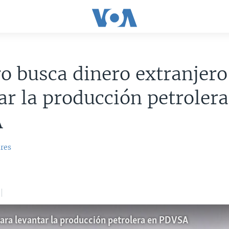
 busca dinero extranjero
ar la producción petrolera
A
ares
ara levantar la producción petrolera en PDVSA