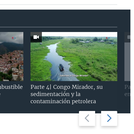
mbustible
Parte 4| Congo Mirador, su
Par
e
sedimentación y la
en 
contaminación petrolera
Previous
Next
slide
slide