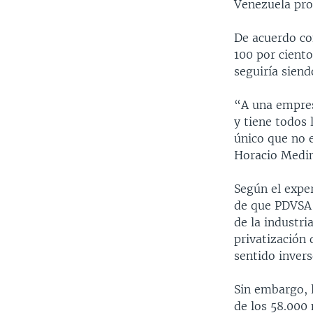
Venezuela prod
De acuerdo con
100 por ciento
seguiría sien
“A una empres
y tiene todos 
único que no 
Horacio Medin
Según el exper
de que PDVSA 
de la industri
privatización 
sentido invers
Sin embargo, l
de los 58.000