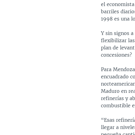
el economista
barriles diari
1998 es una l
Y sin signos a
flexibilizar l
plan de levant
concesiones?
Para Mendoza,
encuadrado con
norteamerican
Maduro en rea
refinerías y a
combustible en
“Esas refiner
llegar a nivel
pequeña cantid