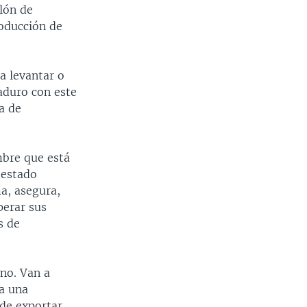
lón de
roducción de
 a levantar o
Maduro con este
a de
mbre que está
 estado
a, asegura,
perar sus
s de
no. Van a
ía una
 de exportar