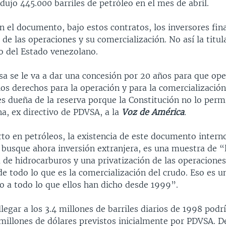
ujo 445.000 barriles de petróleo en el mes de abril.
 el documento, bajo estos contratos, los inversores fina
 de las operaciones y su comercialización. No así la titul
do del Estado venezolano.
a se le va a dar una concesión por 20 años para que op
los derechos para la operación y para la comercialización
es dueña de la reserva porque la Constitución no lo perm
a, ex directivo de PDVSA, a la
Voz de América
.
to en petróleos, la existencia de este documento interno
busque ahora inversión extranjera, es una muestra de “
a de hidrocarburos y una privatización de las operaciones
de todo lo que es la comercialización del crudo. Eso es u
o a todo lo que ellos han dicho desde 1999”.
legar a los 3.4 millones de barriles diarios de 1998 podr
 millones de dólares previstos inicialmente por PDVSA. 