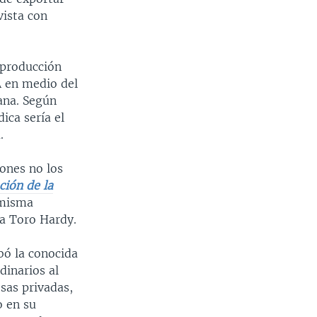
vista con
 producción
A en medio del
ana. Según
ica sería el
.
iones no los
ción de la
 misma
ra Toro Hardy.
bó la conocida
dinarios al
sas privadas,
o en su