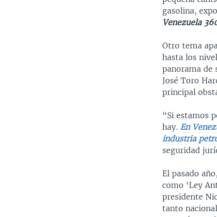
gasolina, expo
Venezuela 36
Otro tema apar
hasta los nive
panorama de s
José Toro Hard
principal obst
“Si estamos pe
hay.
En Venezu
industria petr
seguridad jurí
El pasado año
como ‘Ley Anti
presidente Ni
tanto naciona