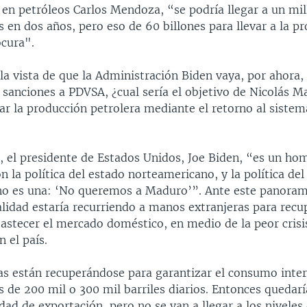
 en petróleos Carlos Mendoza, “se podría llegar a un mil
os en dos años, pero eso de 60 billones para llevar a la p
ocura".
 la vista de que la Administración Biden vaya, por ahora,
as sanciones a PDVSA, ¿cual sería el objetivo de Nicolás 
ar la producción petrolera mediante el retorno al sistem
 el presidente de Estados Unidos, Joe Biden, “es un ho
 la política del estado norteamericano, y la política del
o es una: ‘No queremos a Maduro’”. Ante este panoram
lidad estaría recurriendo a manos extranjeras para recu
bastecer el mercado doméstico, en medio de la peor crisi
 el país.
ías están recuperándose para garantizar el consumo inter
es de 200 mil o 300 mil barriles diarios. Entonces quedar
ad de exportación, pero no se van a llegar a los niveles