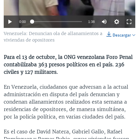
MULTIMEDIA
VENEZUELA
NICARAGUA
ECONOMÍA
PROGRAMAS TV
BRASIL
ENTRETENIMIENTO Y CULTURA
VIDEOS
0:00
1:38
RADIO
TECNOLOGÍA
FOTOGRAFÍA
EL MUNDO AL DÍA
Venezuela: Denuncian ola de allanamientos a
Descargar
DIRECT
DEPORTES
AUDIOS
FORO INTERAMERICANO
AVANCE INFORMATIVO
viviendas de opositores
DOCUMENTALES DE LA VOA
CIENCIA Y SALUD
VISIÓN 360
AUDIONOTICIAS
Para el 13 de octubre, la ONG venezolana Foro Penal
LAS CLAVES
BUENOS DÍAS AMÉRICA
contabilízaba 363 presos políticos en el país. 236
Learning English
civiles y 127 militares.
PANORAMA
ESTADOS UNIDOS AL DÍA
SÍGANOS
EL MUNDO AL DÍA [RADIO]
En Venezuela, ciudadanos que adversan a la actual
administración en disputa del país denuncian y
FORO [RADIO]
condenan allanamientos realizados esta semana a
DEPORTIVO INTERNACIONAL
residencias de opositores, de manera simultánea,
Idiomas
por la policía política, en varias ciudades del país.
NOTA ECONÓMICA
ENTRETENIMIENTO
Es el caso de David Natera, Gabriel Gallo, Rafael
Domínguez y Romer Rubio, cuyas viviendas fueron