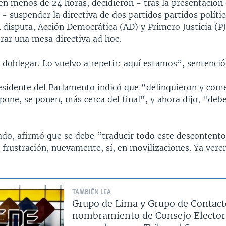
en menos de 24 horas, decidieron - tras la presentació
 - suspender la directiva de dos partidos partidos políti
 disputa, Acción Democrática (AD) y Primero Justicia (PJ)
r una mesa directiva ad hoc.
 doblegar. Lo vuelvo a repetir: aquí estamos”, sentenció
esidente del Parlamento indicó que “delinquieron y com
 pone, se ponen, más cerca del final", y ahora dijo, "de
ado, afirmó que se debe “traducir todo este descontento
 frustración, nuevamente, sí, en movilizaciones. Ya vere
TAMBIÉN LEA
Grupo de Lima y Grupo de Contacto
nombramiento de Consejo Elector