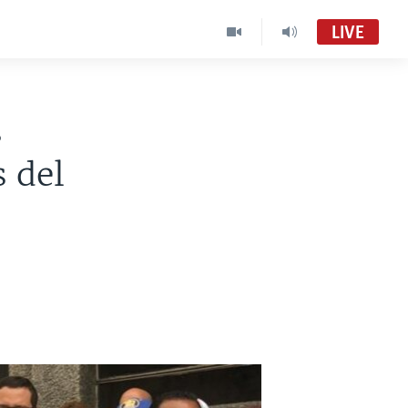
LIVE
s
s del