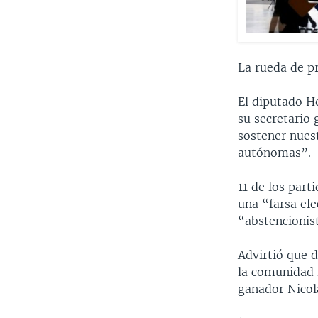
La rueda de pr
El diputado He
su secretario
sostener nuest
autónomas”.
11 de los part
una “farsa el
“abstencionis
Advirtió que d
la comunidad 
ganador Nicol