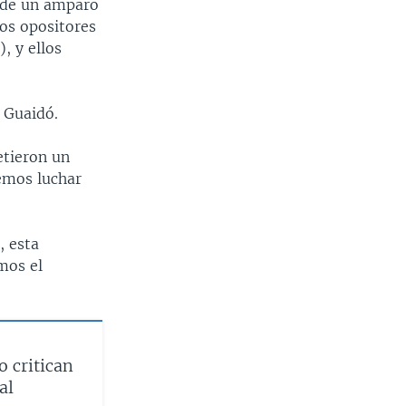
n de un amparo
cos opositores
, y ellos
 Guaidó.
etieron un
bemos luchar
, esta
mos el
 critican
al