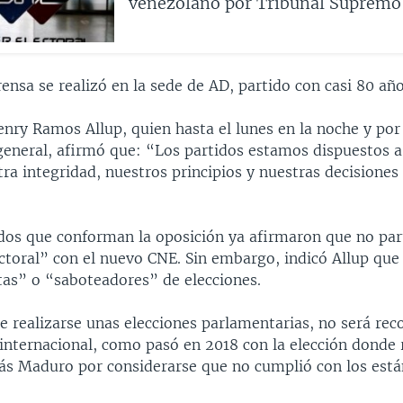
venezolano por Tribunal Supremo
ensa se realizó en la sede de AD, partido con casi 80 año
nry Ramos Allup, quien hasta el lunes en la noche y por
 general, afirmó que: “Los partidos estamos dispuestos a
ra integridad, nuestros principios y nuestras decisiones 
idos que conforman la oposición ya afirmaron que no par
ectoral” con el nuevo CNE. Sin embargo, indicó Allup que
tas” o “saboteadores” de elecciones.
e realizarse unas elecciones parlamentarias, no será rec
internacional, como pasó en 2018 con la elección donde 
ás Maduro por considerarse que no cumplió con los está