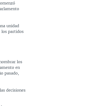
 comenzó
 Parlamento
una unidad
 los partidos
 nombrar los
rlamento en
ño pasado,
las decisiones