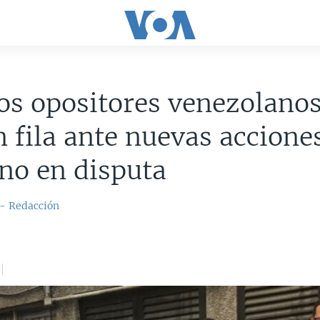
os opositores venezolano
n fila ante nuevas accione
no en disputa
 - Redacción