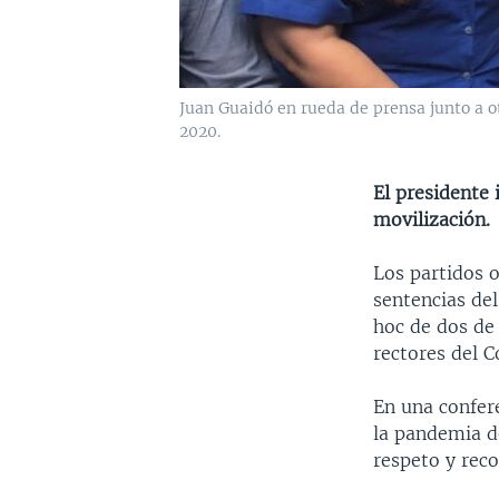
Juan Guaidó en rueda de prensa junto a ot
2020.
El presidente 
movilización.
Los partidos o
sentencias del
hoc de dos de 
rectores del C
En una confer
la pandemia de
respeto y rec