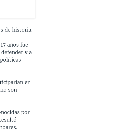
s de historia.
 17 años fue
 defender y a
políticas
ticiparían en
 no son
onocidas por
resultó
ndares.