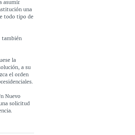
a asumir
nstitución una
e todo tipo de
, también
uese la
olución, a su
zca el orden
residenciales.
 Un Nuevo
una solicitud
encia.