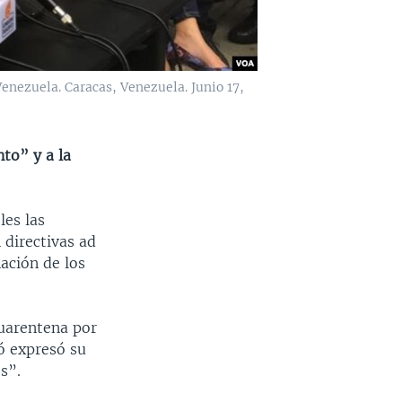
Venezuela. Caracas, Venezuela. Junio 17,
to” y a la
les las
 directivas ad
nación de los
cuarentena por
ó expresó su
s”.