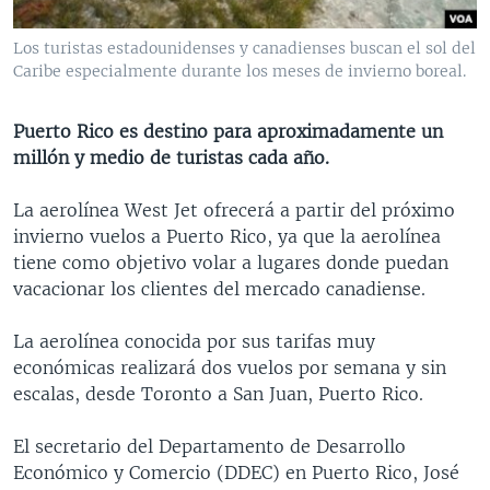
MULTIMEDIA
VENEZUELA
NICARAGUA
ECONOMÍA
Los turistas estadounidenses y canadienses buscan el sol del
PROGRAMAS TV
BRASIL
ENTRETENIMIENTO Y CULTURA
VIDEOS
Caribe especialmente durante los meses de invierno boreal.
RADIO
TECNOLOGÍA
FOTOGRAFÍA
EL MUNDO AL DÍA
Puerto Rico es destino para aproximadamente un
DIRECT
DEPORTES
AUDIOS
FORO INTERAMERICANO
AVANCE INFORMATIVO
millón y medio de turistas cada año.
DOCUMENTALES DE LA VOA
CIENCIA Y SALUD
VISIÓN 360
AUDIONOTICIAS
La aerolínea West Jet ofrecerá a partir del próximo
LAS CLAVES
BUENOS DÍAS AMÉRICA
invierno vuelos a Puerto Rico, ya que la aerolínea
Learning English
PANORAMA
ESTADOS UNIDOS AL DÍA
tiene como objetivo volar a lugares donde puedan
vacacionar los clientes del mercado canadiense.
SÍGANOS
EL MUNDO AL DÍA [RADIO]
FORO [RADIO]
La aerolínea conocida por sus tarifas muy
económicas realizará dos vuelos por semana y sin
DEPORTIVO INTERNACIONAL
escalas, desde Toronto a San Juan, Puerto Rico.
Idiomas
NOTA ECONÓMICA
El secretario del Departamento de Desarrollo
ENTRETENIMIENTO
Económico y Comercio (DDEC) en Puerto Rico, José