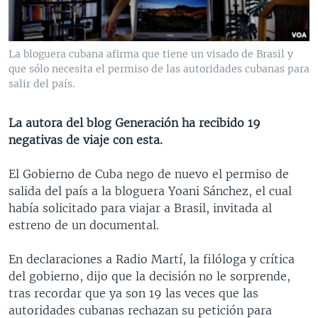
MULTIMEDIA
VENEZUELA
NICARAGUA
ECONOMÍA
PROGRAMAS TV
BRASIL
ENTRETENIMIENTO Y CULTURA
VIDEOS
La bloguera cubana afirma que tiene un visado de Brasil y
RADIO
TECNOLOGÍA
FOTOGRAFÍA
EL MUNDO AL DÍA
que sólo necesita el permiso de las autoridades cubanas para
salir del país.
DIRECT
DEPORTES
AUDIOS
FORO INTERAMERICANO
AVANCE INFORMATIVO
DOCUMENTALES DE LA VOA
CIENCIA Y SALUD
VISIÓN 360
AUDIONOTICIAS
La autora del blog Generación ha recibido 19
negativas de viaje con esta.
LAS CLAVES
BUENOS DÍAS AMÉRICA
Learning English
PANORAMA
ESTADOS UNIDOS AL DÍA
El Gobierno de Cuba nego de nuevo el permiso de
salida del país a la bloguera Yoani Sánchez, el cual
SÍGANOS
EL MUNDO AL DÍA [RADIO]
había solicitado para viajar a Brasil, invitada al
FORO [RADIO]
estreno de un documental.
DEPORTIVO INTERNACIONAL
En declaraciones a Radio Martí, la filóloga y crítica
Idiomas
NOTA ECONÓMICA
del gobierno, dijo que la decisión no le sorprende,
tras recordar que ya son 19 las veces que las
ENTRETENIMIENTO
autoridades cubanas rechazan su petición para