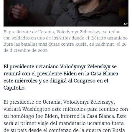
MULTIMEDIA
VENEZUELA
NICARAGUA
ECONOMÍA
PROGRAMAS TV
BRASIL
ENTRETENIMIENTO Y CULTURA
VIDEOS
RADIO
TECNOLOGÍA
FOTOGRAFÍA
EL MUNDO AL DÍA
El presidente de Ucrania, Volodymyr Zelenskyy, se reúne
DIRECT
DEPORTES
AUDIOS
FORO INTERAMERICANO
AVANCE INFORMATIVO
con soldados en uno de los sitios donde el Ejército ucraniano
libra las batallas más duras contra Rusia, en Bakhmut, el 20
DOCUMENTALES DE LA VOA
CIENCIA Y SALUD
VISIÓN 360
AUDIONOTICIAS
de diciembre de 2022.
LAS CLAVES
BUENOS DÍAS AMÉRICA
Learning English
El presidente ucraniano Volodymyr Zelenskyy se
PANORAMA
ESTADOS UNIDOS AL DÍA
reunirá con el presidente Biden en la Casa Blanca
SÍGANOS
EL MUNDO AL DÍA [RADIO]
este miércoles y se dirigirá al Congreso en el
Capitolio.
FORO [RADIO]
DEPORTIVO INTERNACIONAL
El presidente de Ucrania, Volodymyr Zelenskyy,
Idiomas
visitará Washington este miércoles para reunirse con
NOTA ECONÓMICA
su homólogo Joe Biden, informó la Casa Blanca. Este
ENTRETENIMIENTO
será el primer viaje del mandatario ucraniano fuera
de su país desde el comienzo de la guerra con Rusia