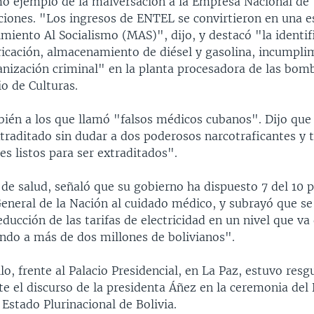
 ejemplo de la malversación a la Empresa Nacional de
iones. "Los ingresos de ENTEL se convirtieron en una es
miento Al Socialismo (MAS)", dijo, y destacó "la identif
bricación, almacenamiento de diésel y gasolina, incumpli
anización criminal" en la planta procesadora de las bo
io de Culturas.
mbién a los que llamó "falsos médicos cubanos". Dijo que
traditado sin dudar a dos poderosos narcotraficantes y t
es listos para ser extraditados".
de salud, señaló que su gobierno ha dispuesto 7 del 10 p
eneral de la Nación al cuidado médico, y subrayó que se
educción de las tarifas de electricidad en un nivel que va 
ndo a más de dos millones de bolivianos".
lo, frente al Palacio Presidencial, en La Paz, estuvo res
te el discurso de la presidenta Áñez en la ceremonia del 
Estado Plurinacional de Bolivia.