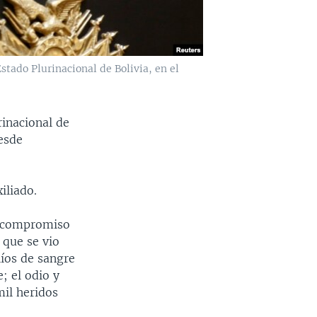
stado Plurinacional de Bolivia, en el
rinacional de
esde
iliado.
u "compromiso
 que se vio
líos de sangre
; el odio y
il heridos