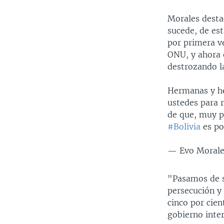
Morales destac
sucede, de est
por primera v
ONU, y ahora 
destrozando l
Hermanas y her
ustedes para 
de que, muy p
#Bolivia
es po
— Evo Moral
"Pasamos de s
persecución y 
cinco por cien
gobierno inte