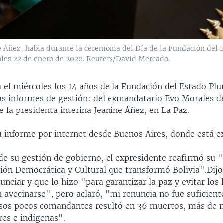
e Áñez, habla durante la ceremonia del Día de la Fundación del E
coles 22 de enero de 2020. Reuters/David Mercado.
a el miércoles los 14 años de la Fundación del Estado Plu
dos informes de gestión: del exmandatario Evo Morales d
e la presidenta interina Jeanine Áñez, en La Paz.
u informe por internet desde Buenos Aires, donde está ex
 de su gestión de gobierno, el expresidente reafirmó s
ión Democrática y Cultural que transformó Bolivia".Dijo
unciar y que lo hizo "para garantizar la paz y evitar los 
 avecinarse", pero aclaró, "mi renuncia no fue suficiente
sos pocos comandantes resultó en 36 muertos, más de m
bres e indígenas".