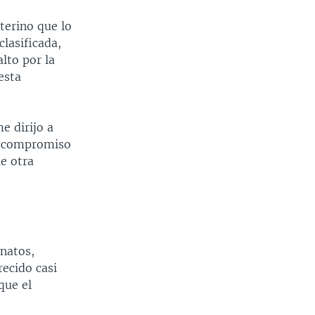
terino que lo
clasificada,
lto por la
esta
e dirijo a
mi compromiso
e otra
inatos,
recido casi
que el