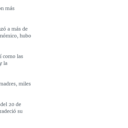
con más
nzó a más de
conómico, hubo
í como las
y la
 madres, miles
 del 20 de
radeció su