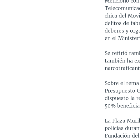
Mencionó como
Telecomunicac
chica del Movi
delitos de fa
deberes y org
en el Minister
Se refirió ta
también ha ex
narcotraficant
Sobre el tema 
Presupuesto G
dispuesto la r
50% beneficia
La Plaza Muril
policías duran
Fundación del 