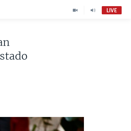
LIVE
an
estado