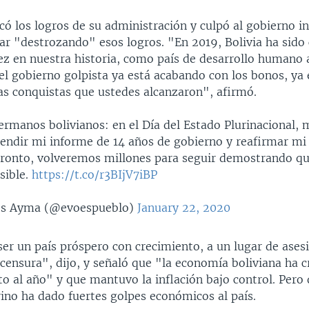
ó los logros de su administración y culpó al gobierno in
ar "destrozando" esos logros. "En 2019, Bolivia ha sido 
ez en nuestra historia, como país de desarrollo humano a
el gobierno golpista ya está acabando con los bonos, ya 
as conquistas que ustedes alcanzaron", afirmó.
manos bolivianos: en el Día del Estado Plurinacional, m
rendir mi informe de 14 años de gobierno y reafirmar 
ronto, volveremos millones para seguir demostrando qu
sible.
https://t.co/r3BIjV7iBP
es Ayma (@evoespueblo)
January 22, 2020
er un país próspero con crecimiento, a un lugar de ases
censura", dijo, y señaló que "la economía boliviana ha c
to al año" y que mantuvo la inflación bajo control. Pero 
rino ha dado fuertes golpes económicos al país.