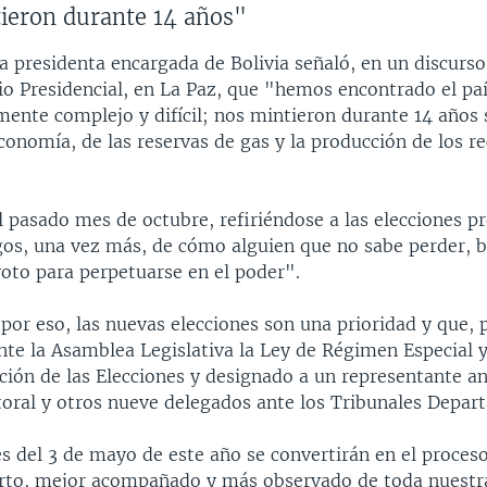
ieron durante 14 años"
la presidenta encargada de Bolivia señaló, en un discurs
io Presidencial, en La Paz, que "hemos encontrado el pa
ente complejo y difícil; nos mintieron durante 14 años s
conomía, de las reservas de gas y la producción de los r
l pasado mes de octubre, refiriéndose a las elecciones pr
gos, una vez más, de cómo alguien que no sabe perder, 
voto para perpetuarse en el poder".
por eso, las nuevas elecciones son una prioridad y que, p
nte la Asamblea Legislativa la Ley de Régimen Especial y
ación de las Elecciones y designado a un representante an
oral y otros nueve delegados ante los Tribunales Depar
s del 3 de mayo de este año se convertirán en el proceso
erto, mejor acompañado y más observado de toda nuestra