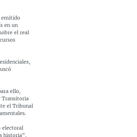
o emitido
ís en un
obre el real
ecursos
esidenciales,
buscó
ara ello,
 Transitoria
te el Tribunal
tamentales.
 electoral
 historia",