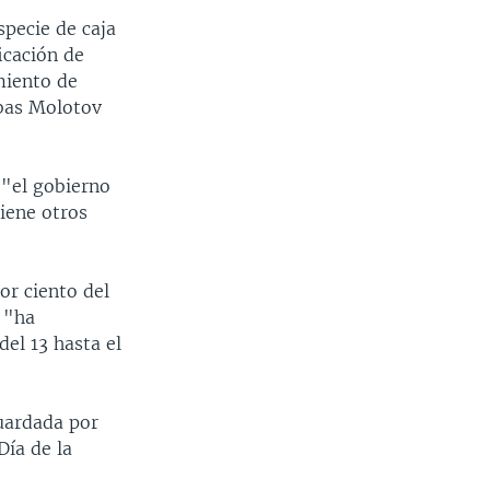
pecie de caja
icación de
miento de
mbas Molotov
 "el gobierno
iene otros
or ciento del
 "ha
del 13 hasta el
guardada por
Día de la