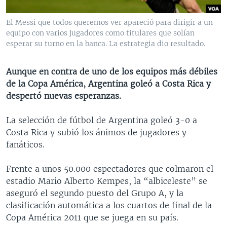
MULTIMEDIA
VENEZUELA
NICARAGUA
ECONOMÍA
El Messi que todos queremos ver apareció para dirigir a un
PROGRAMAS TV
BRASIL
ENTRETENIMIENTO Y CULTURA
VIDEOS
equipo con varios jugadores como titulares que solían
esperar su turno en la banca. La estrategia dio resultado.
RADIO
TECNOLOGÍA
FOTOGRAFÍA
EL MUNDO AL DÍA
DIRECT
DEPORTES
AUDIOS
FORO INTERAMERICANO
AVANCE INFORMATIVO
Aunque en contra de uno de los equipos más débiles
DOCUMENTALES DE LA VOA
CIENCIA Y SALUD
VISIÓN 360
AUDIONOTICIAS
de la Copa América, Argentina goleó a Costa Rica y
despertó nuevas esperanzas.
LAS CLAVES
BUENOS DÍAS AMÉRICA
Learning English
PANORAMA
ESTADOS UNIDOS AL DÍA
La selección de fútbol de Argentina goleó 3-0 a
Costa Rica y subió los ánimos de jugadores y
SÍGANOS
EL MUNDO AL DÍA [RADIO]
fanáticos.
FORO [RADIO]
Frente a unos 50.000 espectadores que colmaron el
DEPORTIVO INTERNACIONAL
estadio Mario Alberto Kempes, la “albiceleste” se
Idiomas
NOTA ECONÓMICA
aseguró el segundo puesto del Grupo A, y la
clasificación automática a los cuartos de final de la
ENTRETENIMIENTO
Copa América 2011 que se juega en su país.