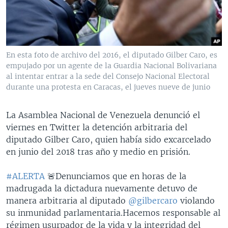
MULTIMEDIA
VENEZUELA
NICARAGUA
ECONOMÍA
PROGRAMAS TV
BRASIL
ENTRETENIMIENTO Y CULTURA
VIDEOS
RADIO
TECNOLOGÍA
FOTOGRAFÍA
EL MUNDO AL DÍA
En esta foto de archivo del 2016, el diputado Gilber Caro, es
DIRECT
DEPORTES
AUDIOS
FORO INTERAMERICANO
AVANCE INFORMATIVO
empujado por un agente de la Guardia Nacional Bolivariana
al intentar entrar a la sede del Consejo Nacional Electoral
DOCUMENTALES DE LA VOA
CIENCIA Y SALUD
VISIÓN 360
AUDIONOTICIAS
durante una protesta en Caracas, el jueves nueve de junio
LAS CLAVES
BUENOS DÍAS AMÉRICA
Learning English
La Asamblea Nacional de Venezuela denunció el
PANORAMA
ESTADOS UNIDOS AL DÍA
viernes en Twitter la detención arbitraria del
SÍGANOS
EL MUNDO AL DÍA [RADIO]
diputado Gilber Caro, quien había sido excarcelado
en junio del 2018 tras año y medio en prisión.
FORO [RADIO]
DEPORTIVO INTERNACIONAL
#ALERTA
🚨Denunciamos que en horas de la
Idiomas
madrugada la dictadura nuevamente detuvo de
NOTA ECONÓMICA
manera arbitraria al diputado
@gilbercaro
violando
ENTRETENIMIENTO
su inmunidad parlamentaria.Hacemos responsable al
régimen usurpador de la vida y la integridad del