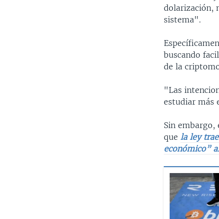
dolarización, 
sistema".
Específicament
buscando faci
de la criptom
"Las intencio
estudiar más e
Sin embargo, 
que
la ley tra
económico” al