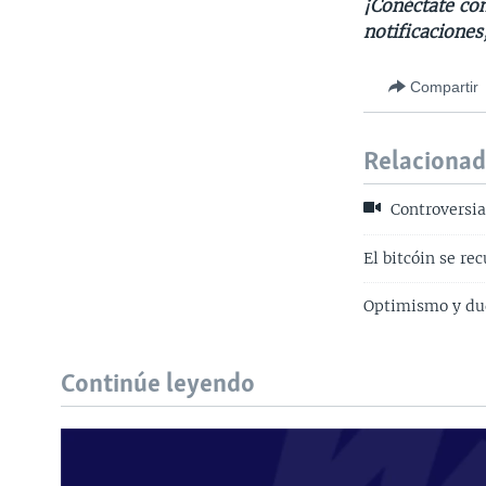
¡Conéctate con
notificaciones
Compartir
Relaciona
Controversia 
El bitcóin se re
Optimismo y dud
Continúe leyendo