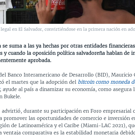
 legal en El Salvador, convirtiéndose en la primera nación en ad
 se suma a las ya hechas por otras entidades financiera
s y cuando la oposición política salvadoreña hablan de i
cientemente aprobada.
 del Banco Interamericano de Desarrollo (BID), Mauricio 
zó el martes que la adopción del
bitcoin como moneda de
, ayude al país a dinamizar su economía, como asegura l
n Bukele.
 advirtió, durante su participación en Foro empresarial
ra promover las oportunidades de comercio e inversión en
egión de Latinoamérica y el Caribe (Miami-LAC 2021), qu
a ventaja comparativa es la estabilidad monetaria debido