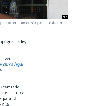
optar un criptomoneda para uso diario.
s
mpugnar la ley
Claver-
 curso legal
a
 organizado
tre el sur de
e para El
 a la