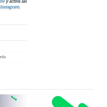
be
y activa las
Instagram
.
neda