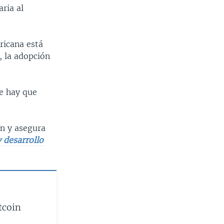
aria al
ricana está
, la adopción
ue hay que
ón y asegura
y desarrollo
tcoin