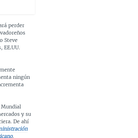
tará perder
lvadoreños
mo Steve
, EE.UU.
ilmente
esenta ningún
incrementa
o Mundial
mercados y su
iera. De ahí
inistración
icano
.