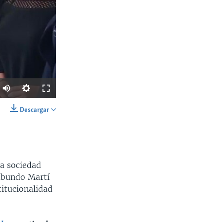
Descargar
SHARE
.
la sociedad
abundo Martí
itucionalidad
Ancho
px