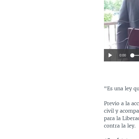
0:00
“Es una ley qu
Previo a la ac
civil y acomp
para la Liber
contra la ley.