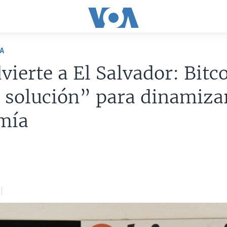
A
vierte a El Salvador: Bitc
 solución” para dinamizar
mía