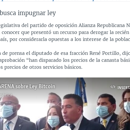
 busca impugnar ley
gislativa del partido de oposición Alianza Republicana N
 conocer que presentó un recurso para derogar la recié
país, por considerarla opuestas a los interese de la poblac
 de prensa el diputado de esa fracción René Portillo, dij
aprobación “han disparado los precios de la canasta bási
 precios de otros servicios básicos.
ARENA sobre Ley Bitcoin
INSERT
mérica
No media source currently available