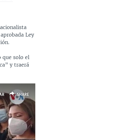
acionalista
n aprobada Ley
ión.
o que solo el
ca” y traerá
AR
SHARE