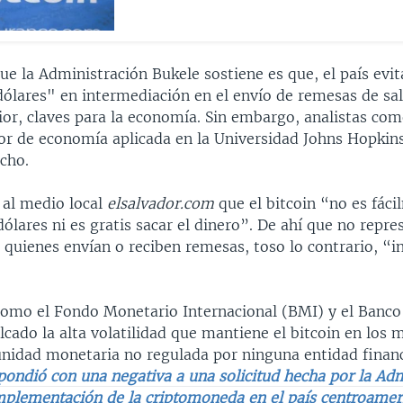
ue la Administración Bukele sostiene es que, el país evi
dólares" en intermediación en el envío de remesas de sa
ior, claves para la economía. Sin embargo, analistas co
or de economía aplicada en la Universidad Johns Hopkins
cho.
 al medio local
elsalvador.com
que el bitcoin “no es fác
dólares ni es gratis sacar el dinero”. De ahí que no repr
a quienes envían o reciben remesas, toso lo contrario, “
como el Fondo Monetario Internacional (BMI) y el Banc
cado la alta volatilidad que mantiene el bitcoin en los 
unidad monetaria no regulada por ninguna entidad financ
pondió con una negativa a una solicitud hecha por la Adm
mplementación de la criptomoneda en el país centroamer