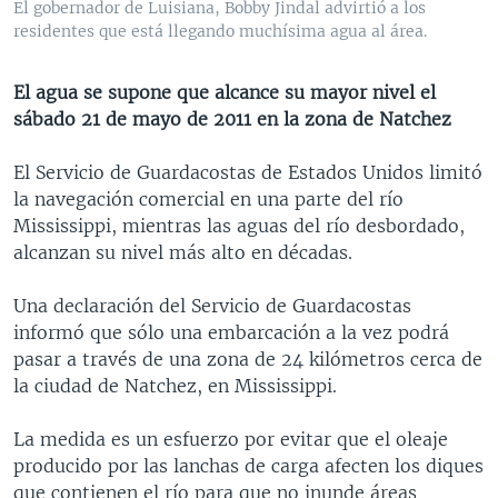
El gobernador de Luisiana, Bobby Jindal advirtió a los
MULTIMEDIA
VENEZUELA
NICARAGUA
ECONOMÍA
residentes que está llegando muchísima agua al área.
PROGRAMAS TV
BRASIL
ENTRETENIMIENTO Y CULTURA
VIDEOS
El agua se supone que alcance su mayor nivel el
RADIO
TECNOLOGÍA
FOTOGRAFÍA
EL MUNDO AL DÍA
sábado 21 de mayo de 2011 en la zona de Natchez
DIRECT
DEPORTES
AUDIOS
FORO INTERAMERICANO
AVANCE INFORMATIVO
El Servicio de Guardacostas de Estados Unidos limitó
DOCUMENTALES DE LA VOA
CIENCIA Y SALUD
VISIÓN 360
AUDIONOTICIAS
la navegación comercial en una parte del río
LAS CLAVES
BUENOS DÍAS AMÉRICA
Mississippi, mientras las aguas del río desbordado,
Learning English
alcanzan su nivel más alto en décadas.
PANORAMA
ESTADOS UNIDOS AL DÍA
SÍGANOS
EL MUNDO AL DÍA [RADIO]
Una declaración del Servicio de Guardacostas
informó que sólo una embarcación a la vez podrá
FORO [RADIO]
pasar a través de una zona de 24 kilómetros cerca de
DEPORTIVO INTERNACIONAL
la ciudad de Natchez, en Mississippi.
Idiomas
NOTA ECONÓMICA
La medida es un esfuerzo por evitar que el oleaje
ENTRETENIMIENTO
producido por las lanchas de carga afecten los diques
que contienen el río para que no inunde áreas