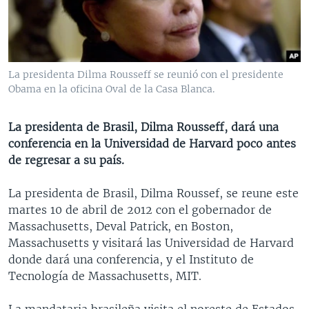
MULTIMEDIA
VENEZUELA
NICARAGUA
ECONOMÍA
PROGRAMAS TV
BRASIL
ENTRETENIMIENTO Y CULTURA
VIDEOS
RADIO
TECNOLOGÍA
FOTOGRAFÍA
EL MUNDO AL DÍA
La presidenta Dilma Rousseff se reunió con el presidente
DIRECT
DEPORTES
AUDIOS
FORO INTERAMERICANO
AVANCE INFORMATIVO
Obama en la oficina Oval de la Casa Blanca.
DOCUMENTALES DE LA VOA
CIENCIA Y SALUD
VISIÓN 360
AUDIONOTICIAS
La presidenta de Brasil, Dilma Rousseff, dará una
LAS CLAVES
BUENOS DÍAS AMÉRICA
conferencia en la Universidad de Harvard poco antes
Learning English
de regresar a su país.
PANORAMA
ESTADOS UNIDOS AL DÍA
SÍGANOS
EL MUNDO AL DÍA [RADIO]
La presidenta de Brasil, Dilma Roussef, se reune este
martes 10 de abril de 2012 con el gobernador de
FORO [RADIO]
Massachusetts, Deval Patrick, en Boston,
DEPORTIVO INTERNACIONAL
Massachusetts y visitará las Universidad de Harvard
Idiomas
donde dará una conferencia, y el Instituto de
NOTA ECONÓMICA
Tecnología de Massachusetts, MIT.
ENTRETENIMIENTO
La mandataria brasileña visita el noreste de Estados