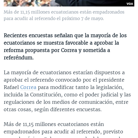
MULTIMEDIA
VENEZUELA
NICARAGUA
ECONOMÍA
Más de 11,15 millones ecuatorianos están empadronados
PROGRAMAS TV
BRASIL
ENTRETENIMIENTO Y CULTURA
VIDEOS
para acudir al referendo el próximo 7 de mayo.
RADIO
TECNOLOGÍA
FOTOGRAFÍA
EL MUNDO AL DÍA
Recientes encuestas señalan que la mayoría de los
DIRECT
DEPORTES
AUDIOS
FORO INTERAMERICANO
AVANCE INFORMATIVO
ecuatorianos se muestra favorable a aprobar la
reforma propuesta por Correa y sometida a
DOCUMENTALES DE LA VOA
CIENCIA Y SALUD
VISIÓN 360
AUDIONOTICIAS
referéndum.
LAS CLAVES
BUENOS DÍAS AMÉRICA
Learning English
La mayoría de ecuatorianos estarían dispuestos a
PANORAMA
ESTADOS UNIDOS AL DÍA
aprobar el referendo convocado por el presidente
SÍGANOS
EL MUNDO AL DÍA [RADIO]
Rafael
Correa
para modificar tanto la legislación,
incluida la Constitución, como el poder judicial y las
FORO [RADIO]
regulaciones de los medios de comunicación, entre
DEPORTIVO INTERNACIONAL
otras cosas, según diferentes encuestas.
Idiomas
NOTA ECONÓMICA
Más de 11,15 millones ecuatorianos están
ENTRETENIMIENTO
empadronados para acudir al referendo, previsto