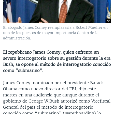
MULTIMEDIA
VENEZUELA
NICARAGUA
ECONOMÍA
PROGRAMAS TV
BRASIL
ENTRETENIMIENTO Y CULTURA
VIDEOS
RADIO
TECNOLOGÍA
FOTOGRAFÍA
EL MUNDO AL DÍA
El abogado James Comey reemplazaría a Robert Mueller en
DIRECT
DEPORTES
AUDIOS
FORO INTERAMERICANO
AVANCE INFORMATIVO
uno de los puestos de mayor importancia dentro de la
administración.
DOCUMENTALES DE LA VOA
CIENCIA Y SALUD
VISIÓN 360
AUDIONOTICIAS
LAS CLAVES
BUENOS DÍAS AMÉRICA
El republicano James Comey, quien enfrenta un
Learning English
severo interrogatorio sobre su gestión durante la era
PANORAMA
ESTADOS UNIDOS AL DÍA
Bush, se opone al método de interrogatorio conocido
SÍGANOS
EL MUNDO AL DÍA [RADIO]
como “submarino”.
FORO [RADIO]
James Comey, nominado por el presidente Barack
DEPORTIVO INTERNACIONAL
Obama como nuevo director del FBI, dijo este
Idiomas
martes en una audiencia que aunque durante el
NOTA ECONÓMICA
gobierno de George W.Bush autorizó como Vicefiscal
ENTRETENIMIENTO
General del país el método de interrogatorio
conocido como “submarino” (waterboarding) lo