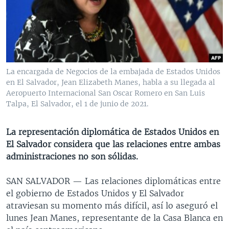
MULTIMEDIA
VENEZUELA
NICARAGUA
ECONOMÍA
PROGRAMAS TV
BRASIL
ENTRETENIMIENTO Y CULTURA
VIDEOS
RADIO
TECNOLOGÍA
FOTOGRAFÍA
EL MUNDO AL DÍA
DIRECT
DEPORTES
AUDIOS
FORO INTERAMERICANO
AVANCE INFORMATIVO
La encargada de Negocios de la embajada de Estados Unidos
en El Salvador, Jean Elizabeth Manes, habla a su llegada al
DOCUMENTALES DE LA VOA
CIENCIA Y SALUD
VISIÓN 360
AUDIONOTICIAS
Aeropuerto Internacional San Oscar Romero en San Luis
LAS CLAVES
BUENOS DÍAS AMÉRICA
Talpa, El Salvador, el 1 de junio de 2021.
Learning English
PANORAMA
ESTADOS UNIDOS AL DÍA
La representación diplomática de Estados Unidos en
SÍGANOS
EL MUNDO AL DÍA [RADIO]
El Salvador considera que las relaciones entre ambas
administraciones no son sólidas.
FORO [RADIO]
DEPORTIVO INTERNACIONAL
SAN SALVADOR —
Las relaciones diplomáticas entre
Idiomas
el gobierno de Estados Unidos y El Salvador
NOTA ECONÓMICA
atraviesan su momento más difícil, así lo aseguró el
ENTRETENIMIENTO
lunes Jean Manes, representante de la Casa Blanca en