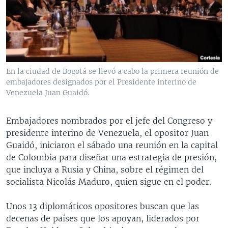
MULTIMEDIA
VENEZUELA
NICARAGUA
ECONOMÍA
PROGRAMAS TV
BRASIL
ENTRETENIMIENTO Y CULTURA
VIDEOS
RADIO
TECNOLOGÍA
FOTOGRAFÍA
EL MUNDO AL DÍA
DIRECT
DEPORTES
AUDIOS
FORO INTERAMERICANO
AVANCE INFORMATIVO
En la ciudad de Bogotá se llevó a cabo la primera reunión de
embajadores designados por el Presidente interino de
DOCUMENTALES DE LA VOA
CIENCIA Y SALUD
VISIÓN 360
AUDIONOTICIAS
Venezuela Juan Guaidó.
LAS CLAVES
BUENOS DÍAS AMÉRICA
Learning English
PANORAMA
ESTADOS UNIDOS AL DÍA
Embajadores nombrados por el jefe del Congreso y
presidente interino de Venezuela, el opositor Juan
SÍGANOS
EL MUNDO AL DÍA [RADIO]
Guaidó, iniciaron el sábado una reunión en la capital
FORO [RADIO]
de Colombia para diseñar una estrategia de presión,
que incluya a Rusia y China, sobre el régimen del
DEPORTIVO INTERNACIONAL
socialista Nicolás Maduro, quien sigue en el poder.
Idiomas
NOTA ECONÓMICA
Unos 13 diplomáticos opositores buscan que las
ENTRETENIMIENTO
decenas de países que los apoyan, liderados por