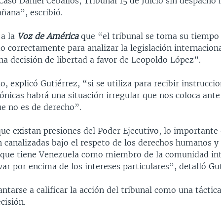
aso Daniel Ceballos, Tribunal 15 de Juicio sin despacho 
ñana”, escribió.
 a la
Voz de América
que “el tribunal se toma su tiempo 
ado correctamente para analizar la legislación internacion
na decisión de libertad a favor de Leopoldo López”.
o, explicó Gutiérrez, “si se utiliza para recibir instrucci
ónicas habrá una situación irregular que nos coloca ant
ue no es de derecho”.
ue existan presiones del Poder Ejecutivo, lo importante 
n canalizadas bajo el respeto de los derechos humanos y 
ue tiene Venezuela como miembro de la comunidad int
ar por encima de los intereses particulares”, detalló Gut
ntarse a calificar la acción del tribunal como una táctic
cisión.