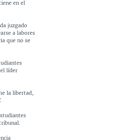
tiene en el
ada juzgado
carse a labores
ia que no se
tudiantes
l líder
e la libertad,
l
.
estudiantes
tribunal.
encia