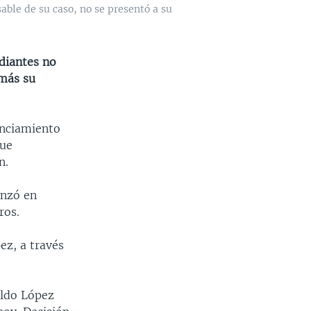
ble de su caso, no se presentó a su
udiantes no
 más su
unciamiento
que
n.
anzó en
ros.
ez, a través
oldo López