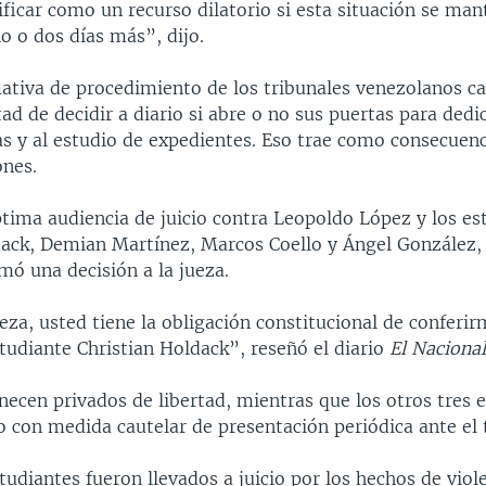
ificar como un recurso dilatorio si esta situación se man
o o dos días más”, dijo.
ativa de procedimiento de los tribunales venezolanos c
tad de decidir a diario si abre o no sus puertas para dedi
as y al estudio de expedientes. Eso trae como consecuenc
ones.
ptima audiencia de juicio contra Leopoldo López y los es
dack, Demian Martínez, Marcos Coello y Ángel González, e
mó una decisión a la jueza.
za, usted tiene la obligación constitucional de conferirm
tudiante Christian Holdack”, reseñó el diario
El Naciona
cen privados de libertad, mientras que los otros tres 
io con medida cautelar de presentación periódica ante el 
tudiantes fueron llevados a juicio por los hechos de viol