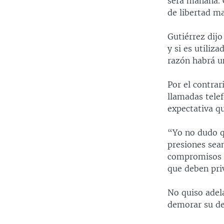
será mañana. C
de libertad ma
Gutiérrez dijo
y si es utiliz
razón habrá u
Por el contrari
llamadas telef
expectativa q
“Yo no dudo q
presiones sea
compromisos q
que deben priv
No quiso adela
demorar su de