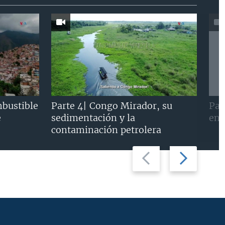
mbustible
Parte 4| Congo Mirador, su
Par
e
sedimentación y la
en 
contaminación petrolera
Previous
Next
slide
slide