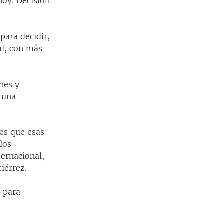
hoy. Decisión
para decidir,
al, con más
ones y
e una
es que esas
los
ernacional,
iérrez.
a para