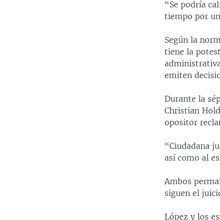
“Se podría cal
tiempo por un
Según la norm
tiene la potes
administrativ
emiten decisi
Durante la sé
Christian Hol
opositor recla
“Ciudadana jue
así como al es
Ambos permane
siguen el juic
López y los es