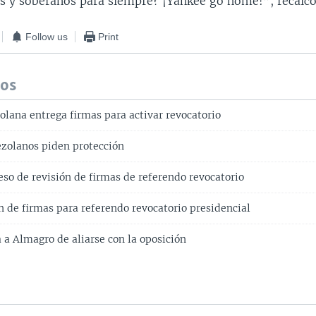
s y soberanos para siempre? ¡Yankee go home!”, recalcó
Follow us
Print
dos
olana entrega firmas para activar revocatorio
ezolanos piden protección
ceso de revisión de firmas de referendo revocatorio
ón de firmas para referendo revocatorio presidencial
 a Almagro de aliarse con la oposición