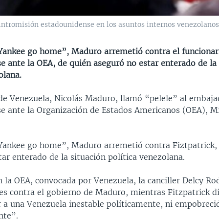
intromisión estadounidense en los asuntos internos venezolanos
“Yankee go home”, Maduro arremetió contra el funcionar
e ante la OEA, de quién aseguró no estar enterado de la 
olana.
 de Venezuela, Nicolás Maduro, llamó “pelele” al embaja
e ante la Organización de Estados Americanos (OEA), M
“Yankee go home”, Maduro arremetió contra Fiztpatrick,
ar enterado de la situación política venezolana.
n la OEA, convocada por Venezuela, la canciller Delcy Ro
es contra el gobierno de Maduro, mientras Fitzpatrick di
r a una Venezuela inestable políticamente, ni empobreci
te”.