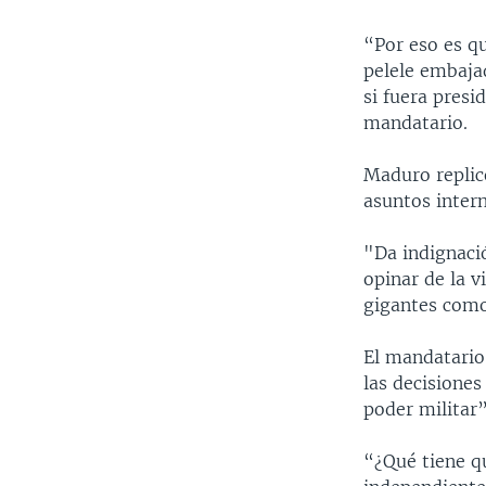
“Por eso es qu
pelele embaja
si fuera presi
mandatario.
Maduro replic
asuntos inter
"Da indignaci
opinar de la v
gigantes como
El mandatario
las decisiones
poder militar
“¿Qué tiene qu