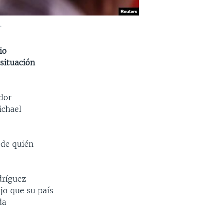
.
io
situación
dor
ichael
 de quién
dríguez
jo que su país
da