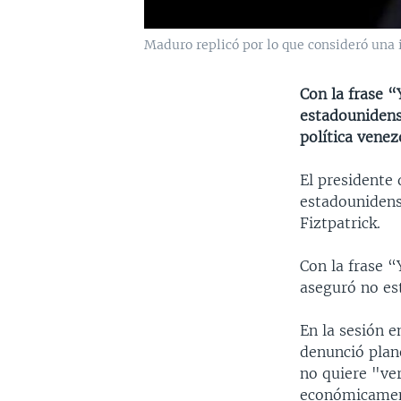
Maduro replicó por lo que consideró una 
Con la frase 
estadounidens
política venez
El presidente
estadounidens
Fiztpatrick.
Con la frase 
aseguró no est
En la sesión e
denunció plan
no quiere "ve
económicamen