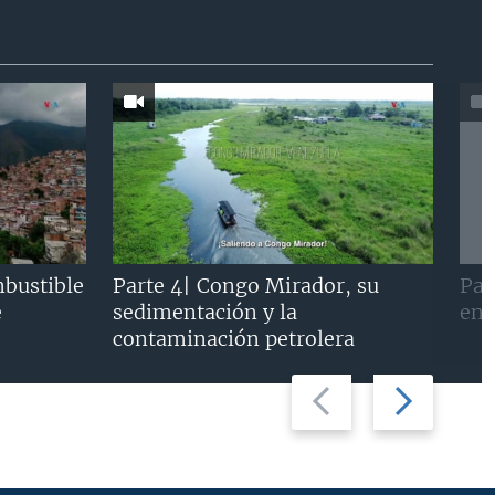
mbustible
Parte 4| Congo Mirador, su
Par
e
sedimentación y la
en 
contaminación petrolera
Previous
Next
slide
slide