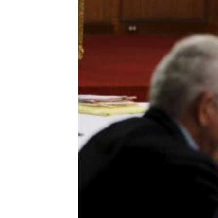
MULTIMEDIA
VENEZUELA
NICARAGUA
ECONOMÍA
PROGRAMAS TV
BRASIL
ENTRETENIMIENTO Y CULTURA
VIDEOS
RADIO
TECNOLOGÍA
FOTOGRAFÍA
EL MUNDO AL DÍA
DIRECT
DEPORTES
AUDIOS
FORO INTERAMERICANO
AVANCE INFORMATIVO
DOCUMENTALES DE LA VOA
CIENCIA Y SALUD
VISIÓN 360
AUDIONOTICIAS
LAS CLAVES
BUENOS DÍAS AMÉRICA
PANORAMA
ESTADOS UNIDOS AL DÍA
EL MUNDO AL DÍA [RADIO]
FORO [RADIO]
DEPORTIVO INTERNACIONAL
NOTA ECONÓMICA
ENTRETENIMIENTO