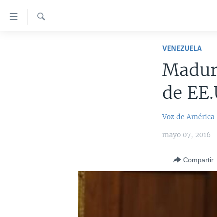
Enlaces
para
accesibilidad
Búsqueda
AMÉRICA DEL NORTE
VENEZUELA
Salte
ELECCIONES EEUU 2024
EEUU
al
Madur
contenido
VOA VERIFICA
MÉXICO
ELECCIONES EEUU
principal
de EE.
AMÉRICA LATINA
HAITÍ
VOTO DIVIDIDO
VOA VERIFICA UCRANIA/RUSIA
Salte
al
CHINA EN AMÉRICA LATINA
VOA VERIFICA INMIGRACIÓN
ARGENTINA
Voz de América
navegador
CENTROAMÉRICA
VOA VERIFICA AMÉRICA LATINA
BOLIVIA
principal
mayo 07, 2016
Salte
OTRAS SECCIONES
COLOMBIA
COSTA RICA
a
Compartir
ESPECIALES DE LA VOA
CHILE
EL SALVADOR
INMIGRACIÓN
búsqueda
LIBERTAD DE PRENSA
PERÚ
GUATEMALA
LIBERTAD DE PRENSA
UCRANIA
ECUADOR
HONDURAS
MUNDO