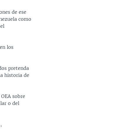
iones de ese
enezuela como
el
en los
dos pretenda
a historia de
a OEA sobre
lar o del
,