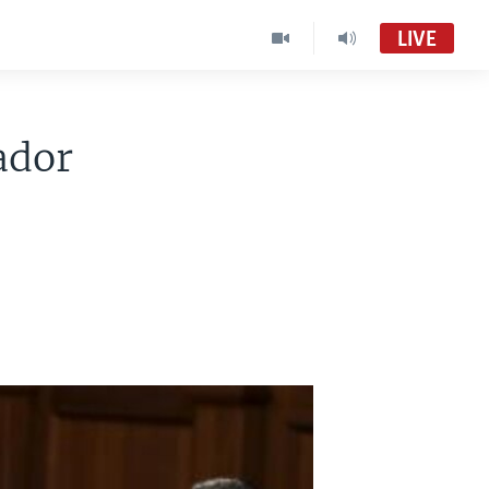
LIVE
ador