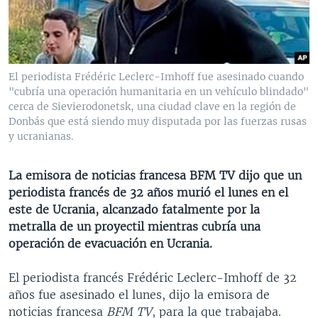
MULTIMEDIA
VENEZUELA
NICARAGUA
ECONOMÍA
PROGRAMAS TV
BRASIL
ENTRETENIMIENTO Y CULTURA
VIDEOS
RADIO
TECNOLOGÍA
FOTOGRAFÍA
EL MUNDO AL DÍA
El periodista Frédéric Leclerc-Imhoff fue asesinado cuando
DIRECT
DEPORTES
AUDIOS
FORO INTERAMERICANO
AVANCE INFORMATIVO
"cubría una operación humanitaria en un vehículo blindado"
cerca de Sievierodonetsk, una ciudad clave en la región de
DOCUMENTALES DE LA VOA
CIENCIA Y SALUD
VISIÓN 360
AUDIONOTICIAS
Donbás que está siendo muy disputada por las fuerzas rusas
y ucranianas.
LAS CLAVES
BUENOS DÍAS AMÉRICA
Learning English
PANORAMA
ESTADOS UNIDOS AL DÍA
La emisora ​​​​de noticias francesa BFM TV dijo que un
SÍGANOS
periodista francés de 32 años murió el lunes en el
EL MUNDO AL DÍA [RADIO]
este de Ucrania, alcanzado fatalmente por la
FORO [RADIO]
metralla de un proyectil mientras cubría una
operación de evacuación en Ucrania.
DEPORTIVO INTERNACIONAL
Idiomas
NOTA ECONÓMICA
El periodista francés Frédéric Leclerc-Imhoff de 32
años fue asesinado el lunes, dijo la emisora de
ENTRETENIMIENTO
noticias francesa
BFM TV
, para la que trabajaba.