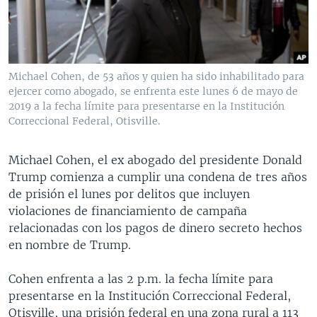
MULTIMEDIA
VENEZUELA
NICARAGUA
ECONOMÍA
PROGRAMAS TV
BRASIL
ENTRETENIMIENTO Y CULTURA
VIDEOS
RADIO
TECNOLOGÍA
FOTOGRAFÍA
EL MUNDO AL DÍA
Michael Cohen, de 53 años y quien ha sido inhabilitado para
DIRECT
DEPORTES
AUDIOS
FORO INTERAMERICANO
AVANCE INFORMATIVO
ejercer como abogado, se enfrenta este lunes 6 de mayo de
2019 a la fecha límite para presentarse en la Institución
DOCUMENTALES DE LA VOA
CIENCIA Y SALUD
VISIÓN 360
AUDIONOTICIAS
Correccional Federal, Otisville.
LAS CLAVES
BUENOS DÍAS AMÉRICA
Learning English
Michael Cohen, el ex abogado del presidente Donald
PANORAMA
ESTADOS UNIDOS AL DÍA
Trump comienza a cumplir una condena de tres años
SÍGANOS
EL MUNDO AL DÍA [RADIO]
de prisión el lunes por delitos que incluyen
violaciones de financiamiento de campaña
FORO [RADIO]
relacionadas con los pagos de dinero secreto hechos
DEPORTIVO INTERNACIONAL
en nombre de Trump.
Idiomas
NOTA ECONÓMICA
Cohen enfrenta a las 2 p.m. la fecha límite para
ENTRETENIMIENTO
presentarse en la Institución Correccional Federal,
Otisville, una prisión federal en una zona rural a 113