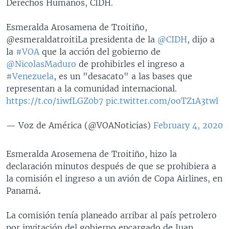
Derechos Humanos, CIDH.
Esmeralda Arosamena de Troitiño,
@esmeraldatroitiLa presidenta de la
@CIDH
, dijo a
la
#VOA
que la acción del gobierno de
@NicolasMaduro
de prohibirles el ingreso a
#Venezuela
, es un "desacato" a las bases que
representan a la comunidad internacional.
https://t.co/1iwfLGZ0b7
pic.twitter.com/ooTZ1A3twl
— Voz de América (@VOANoticias)
February 4, 2020
Esmeralda Arosemena de Troitiño, hizo la
declaración minutos después de que se prohibiera a
la comisión el ingreso a un avión de Copa Airlines, en
Panamá
.
La comisión tenía planeado arribar al país petrolero
por invitación del gobierno encargado de Juan