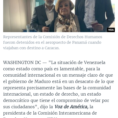
MULTIMEDIA
VENEZUELA
NICARAGUA
ECONOMÍA
PROGRAMAS TV
BRASIL
ENTRETENIMIENTO Y CULTURA
VIDEOS
RADIO
TECNOLOGÍA
FOTOGRAFÍA
EL MUNDO AL DÍA
DIRECT
DEPORTES
AUDIOS
FORO INTERAMERICANO
AVANCE INFORMATIVO
Representantes de la Comisión de Derechos Humanos
fueron detenidos en el aeropuerto de Panamá cuando
DOCUMENTALES DE LA VOA
CIENCIA Y SALUD
VISIÓN 360
AUDIONOTICIAS
viajaban con destino a Caracas.
LAS CLAVES
BUENOS DÍAS AMÉRICA
Learning English
PANORAMA
ESTADOS UNIDOS AL DÍA
WASHINGTON DC —
"La situación de Venezuela
como estado como país es lamentable, para la
SÍGANOS
EL MUNDO AL DÍA [RADIO]
comunidad internacional es un mensaje claro de que
FORO [RADIO]
el gobierno de Maduro está en un desacato de lo que
representa precisamente las bases de la comunidad
DEPORTIVO INTERNACIONAL
internacional, un estado de derecho, un estado
Idiomas
NOTA ECONÓMICA
democrático que tiene el compromiso de velar por
sus ciudadanos", dijo la
Voz de América,
la
ENTRETENIMIENTO
presidenta de la Comisión Interamericana de