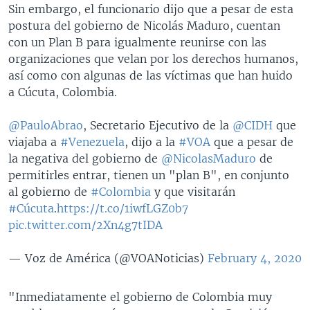
Sin embargo, el funcionario dijo que a pesar de esta
postura del gobierno de Nicolás Maduro, cuentan
con un Plan B para igualmente reunirse con las
organizaciones que velan por los derechos humanos,
así como con algunas de las víctimas que han huido
a Cúcuta, Colombia.
@PauloAbrao
, Secretario Ejecutivo de la
@CIDH
que
viajaba a
#Venezuela
, dijo a la
#VOA
que a pesar de
la negativa del gobierno de
@NicolasMaduro
de
permitirles entrar, tienen un "plan B", en conjunto
al gobierno de
#Colombia
y que visitarán
#Cúcuta
.
https://t.co/1iwfLGZ0b7
pic.twitter.com/2Xn4g7tIDA
— Voz de América (@VOANoticias)
February 4, 2020
"Inmediatamente el gobierno de Colombia muy