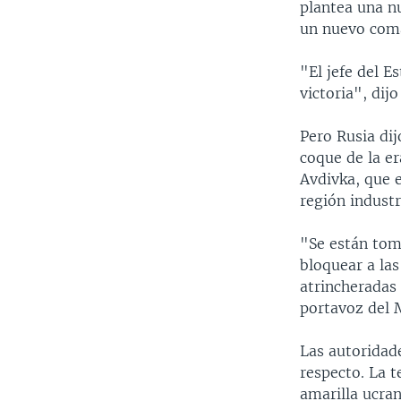
plantea una n
un nuevo coma
"El jefe del E
victoria", di
Pero Rusia dij
coque de la er
Avdivka, que e
región industr
"Se están tom
bloquear a la
atrincheradas 
portavoz del 
Las autoridad
respecto. La t
amarilla ucran