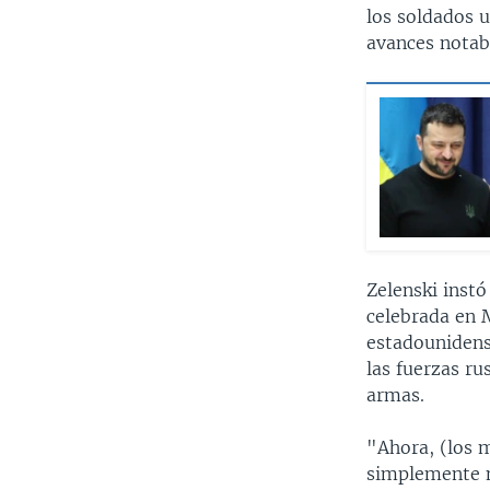
los soldados u
avances notab
Zelenski instó
celebrada en M
estadounidense
las fuerzas ru
armas.
"Ahora, (los m
simplemente n