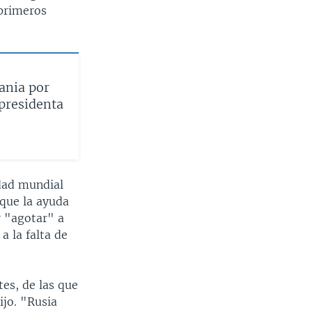
 primeros
ania por
epresidenta
idad mundial
 que la ayuda
r "agotar" a
a la falta de
tes, de las que
ijo. "Rusia