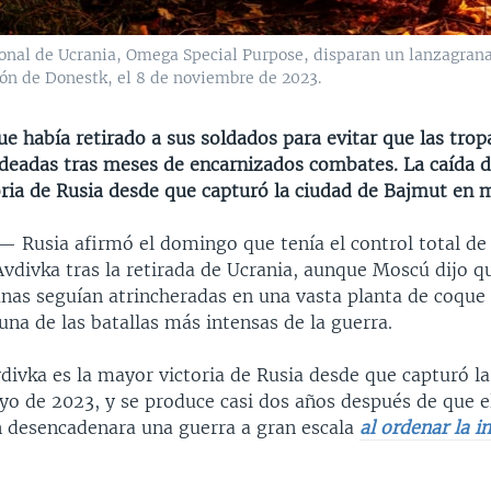
nal de Ucrania, Omega Special Purpose, disparan un lanzagrana
ión de Donestk, el 8 de noviembre de 2023.
ue había retirado a sus soldados para evitar que las tro
deadas tras meses de encarnizados combates. La caída d
oria de Rusia desde que capturó la ciudad de Bajmut en 
 —
Rusia afirmó el domingo que tenía el control total de
Avdivka tras la retirada de Ucrania, aunque Moscú dijo q
nas seguían atrincheradas en una vasta planta de coque 
 una de las batallas más intensas de la guerra.
divka es la mayor victoria de Rusia desde que capturó la
o de 2023, y se produce casi dos años después de que e
n desencadenara una guerra a gran escala
al ordenar la i