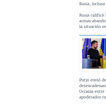
Rusia, incluso
Rusia calificó
armas abandon
la situación s
Putin envió d
desencadenando
Ucrania entre 
apoderados ru