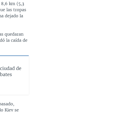
 8,6 km (5,3
que las tropas
ha dejado la
pas quedaran
dó la caída de
 ciudad de
mbates
 pasado,
do Kiev se