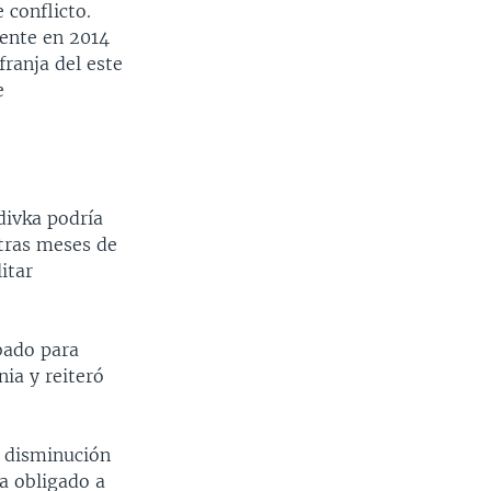
 conflicto.
ente en 2014
ranja del este
e
divka podría
 tras meses de
itar
bado para
ia y reiteró
a disminución
a obligado a