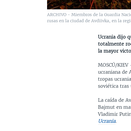
ARCHIVO - Miembros de la Guardia Nacio
rusas en la ciudad de Avdiivka, en la reg
Ucrania dijo q
totalmente ro
la mayor vict
MOSCÚ/KIEV
ucraniana de 
tropas ucrania
soviética tras
La caída de Av
Bajmut en may
Vladimir Puti
Ucrania
.