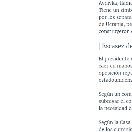
Avdivka, llam
Tiene un simb
por los separ
de Ucrania, p
construyeron e
Escasez d
El presidente
caer en manos
oposición rep
estadounidens
Según un comu
subrayar el c
la necesidad 
Según la Casa 
de los sumini