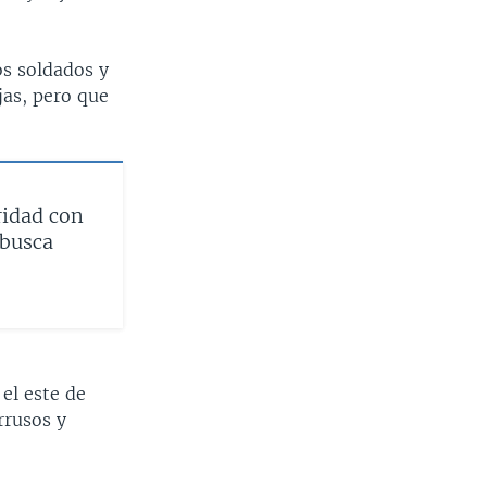
os soldados y
jas, pero que
ridad con
 busca
el este de
rrusos y