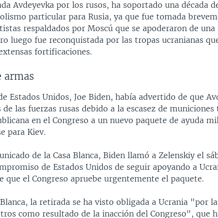
ada Avdeyevka por los rusos, ha soportado una década de
olismo particular para Rusia, ya que fue tomada brevem
atistas respaldados por Moscú que se apoderaron de una f
ero luego fue reconquistada por las tropas ucranianas qu
xtensas fortificaciones.
e armas
 de Estados Unidos, Joe Biden, había advertido de que Av
 de las fuerzas rusas debido a la escasez de municiones
ublicana en el Congreso a un nuevo paquete de ayuda mil
e para Kiev.
nicado de la Casa Blanca, Biden llamó a Zelenskiy el sá
ompromiso de Estados Unidos de seguir apoyando a Ucran
de que el Congreso apruebe urgentemente el paquete.
Blanca, la retirada se ha visto obligada a Ucrania "por l
stros como resultado de la inacción del Congreso", que h