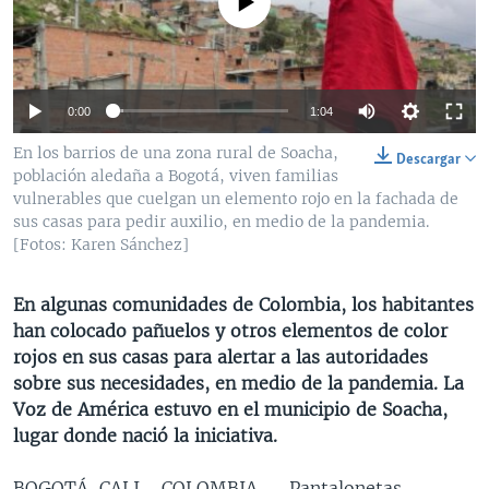
No media source currently available
MULTIMEDIA
VENEZUELA
NICARAGUA
ECONOMÍA
PROGRAMAS TV
BRASIL
ENTRETENIMIENTO Y CULTURA
VIDEOS
RADIO
TECNOLOGÍA
FOTOGRAFÍA
EL MUNDO AL DÍA
0:00
1:04
DIRECT
DEPORTES
AUDIOS
FORO INTERAMERICANO
AVANCE INFORMATIVO
En los barrios de una zona rural de Soacha,
Descargar
población aledaña a Bogotá, viven familias
DOCUMENTALES DE LA VOA
CIENCIA Y SALUD
VISIÓN 360
AUDIONOTICIAS
vulnerables que cuelgan un elemento rojo en la fachada de
LAS CLAVES
BUENOS DÍAS AMÉRICA
sus casas para pedir auxilio, en medio de la pandemia.
Learning English
[Fotos: Karen Sánchez]
PANORAMA
ESTADOS UNIDOS AL DÍA
SÍGANOS
EL MUNDO AL DÍA [RADIO]
En algunas comunidades de Colombia, los habitantes
han colocado pañuelos y otros elementos de color
FORO [RADIO]
rojos en sus casas para alertar a las autoridades
DEPORTIVO INTERNACIONAL
sobre sus necesidades, en medio de la pandemia. La
Idiomas
Voz de América estuvo en el municipio de Soacha,
NOTA ECONÓMICA
lugar donde nació la iniciativa.
ENTRETENIMIENTO
BOGOTÁ, CALI - COLOMBIA —
Pantalonetas,