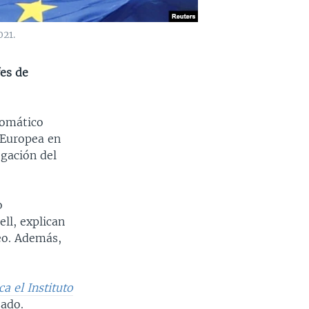
021.
fes de
lomático
 Europea en
egación del
o
ll, explican
eo. Además,
ca el Instituto
sado.