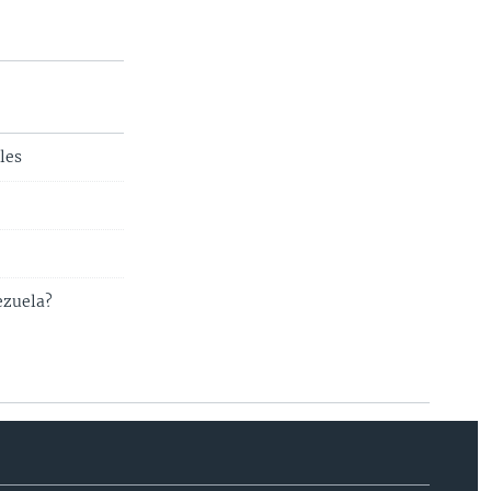
les
ezuela?