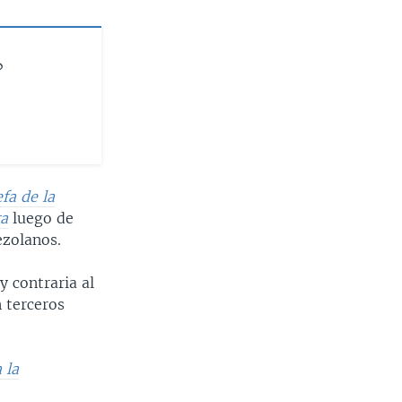
?
efa de la
ta
luego de
ezolanos.
y contraria al
n terceros
 la