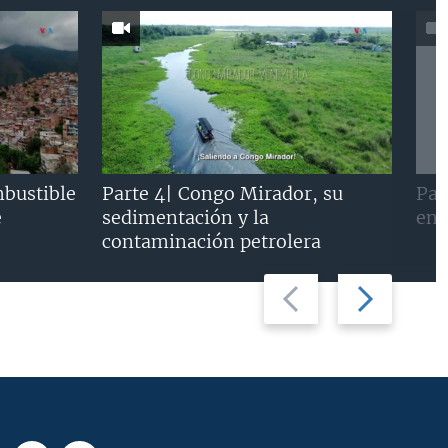
mbustible
Parte 4| Congo Mirador, su
Par
e
sedimentación y la
en 
contaminación petrolera
Previous
Next
slide
slide