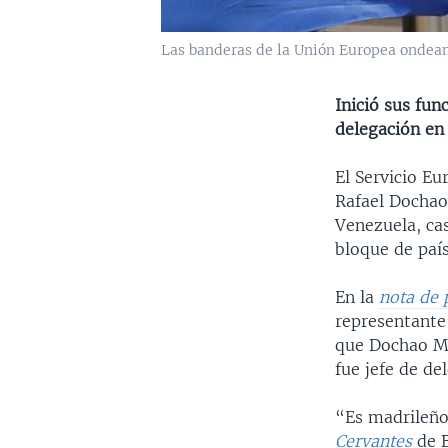
Las banderas de la Unión Europea ondean 
Inició sus fun
delegación en
El Servicio E
Rafael Dochao
Venezuela, cas
bloque de paí
En la
nota de 
representante 
que Dochao Mo
fue jefe de de
“Es madrileño
Cervantes
de B