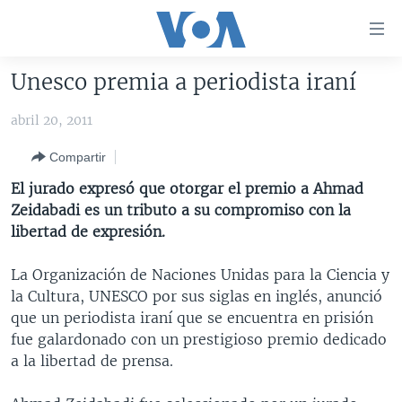
Enlaces
para
accesibilidad
Unesco premia a periodista iraní
Salte
AMÉRICA DEL NORTE
al
abril 20, 2011
ELECCIONES EEUU 2024
EEUU
contenido
Compartir
principal
VOA VERIFICA
MÉXICO
ELECCIONES EEUU
Salte
El jurado expresó que otorgar el premio a Ahmad
AMÉRICA LATINA
HAITÍ
VOTO DIVIDIDO
VOA VERIFICA UCRANIA/RUSIA
al
Zeidabadi es un tributo a su compromiso con la
navegador
CHINA EN AMÉRICA LATINA
VOA VERIFICA INMIGRACIÓN
ARGENTINA
libertad de expresión.
principal
CENTROAMÉRICA
VOA VERIFICA AMÉRICA LATINA
BOLIVIA
Salte
La Organización de Naciones Unidas para la Ciencia y
a
OTRAS SECCIONES
COLOMBIA
COSTA RICA
la Cultura, UNESCO por sus siglas en inglés, anunció
búsqueda
que un periodista iraní que se encuentra en prisión
ESPECIALES DE LA VOA
CHILE
EL SALVADOR
INMIGRACIÓN
fue galardonado con un prestigioso premio dedicado
LIBERTAD DE PRENSA
PERÚ
GUATEMALA
LIBERTAD DE PRENSA
a la libertad de prensa.
UCRANIA
ECUADOR
HONDURAS
MUNDO