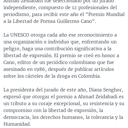
Ahmad Zeidabadi fue seleccionado por un jurado
MULTIMEDIA
VENEZUELA
NICARAGUA
ECONOMÍA
independiente, compuesto de 12 profesionales del
periodismo, para recibir este año el "Premio Mundial
PROGRAMAS TV
BRASIL
ENTRETENIMIENTO Y CULTURA
VIDEOS
a la Libertad de Prensa Guillermo Cano".
RADIO
TECNOLOGÍA
FOTOGRAFÍA
EL MUNDO AL DÍA
La UNESCO otorga cada año ese reconocimiento a
DIRECT
DEPORTES
AUDIOS
FORO INTERAMERICANO
AVANCE INFORMATIVO
una organización o individuo que, enfrentando un
DOCUMENTALES DE LA VOA
CIENCIA Y SALUD
VISIÓN 360
AUDIONOTICIAS
peligro, haga una contribución significativa a la
libertad de expresión. El premio se creó en honor a
LAS CLAVES
BUENOS DÍAS AMÉRICA
Learning English
Cano, editor de un periódico colombiano que fue
PANORAMA
ESTADOS UNIDOS AL DÍA
asesinado en 1986, después de publicar artículos
sobre los cárteles de la droga en Colombia.
SÍGANOS
EL MUNDO AL DÍA [RADIO]
FORO [RADIO]
La presidenta del jurado de este año, Diana Senghor,
expresó que otorgar el premio a Ahmad Zeidabadi es
DEPORTIVO INTERNACIONAL
un tributo a su coraje excepcional, su resistencia y su
Idiomas
NOTA ECONÓMICA
compromiso con la libertad de expresión, la
democracia, los derechos humanos, la tolerancia y la
ENTRETENIMIENTO
Humanidad.