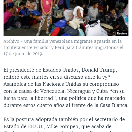
MULTIMEDIA
VENEZUELA
NICARAGUA
ECONOMÍA
PROGRAMAS TV
BRASIL
ENTRETENIMIENTO Y CULTURA
VIDEOS
RADIO
TECNOLOGÍA
FOTOGRAFÍA
EL MUNDO AL DÍA
DIRECT
DEPORTES
AUDIOS
FORO INTERAMERICANO
AVANCE INFORMATIVO
Archivo - Una familia venezolana migrante aguarda en la
frontera entre Ecuador y Perú para trámites migratorios el
DOCUMENTALES DE LA VOA
CIENCIA Y SALUD
VISIÓN 360
AUDIONOTICIAS
17 de junio de 2019.
LAS CLAVES
BUENOS DÍAS AMÉRICA
Learning English
PANORAMA
ESTADOS UNIDOS AL DÍA
El presidente de Estados Unidos, Donald Trump,
reiteró este martes en su discurso ante la 75ª
SÍGANOS
EL MUNDO AL DÍA [RADIO]
Asamblea de las Naciones Unidas su compromiso
FORO [RADIO]
con la causa de Venezuela, Nicaragua y Cuba “en su
lucha para la libertad”, una política que ha marcado
DEPORTIVO INTERNACIONAL
durante estos cuatro años al frente de la Casa Blanca.
Idiomas
NOTA ECONÓMICA
Es la postura adoptada también por el secretario de
ENTRETENIMIENTO
Estado de EE.UU., Mike Pompeo, que acaba de