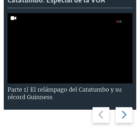
Catatumbo: Especial de la VOA
Parte 1| El relámpago del Catatumbo y su
récord Guinness
Previous
Next
slide
slide