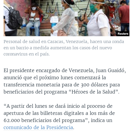
MULTIMEDIA
VENEZUELA
NICARAGUA
ECONOMÍA
PROGRAMAS TV
BRASIL
ENTRETENIMIENTO Y CULTURA
VIDEOS
RADIO
TECNOLOGÍA
FOTOGRAFÍA
EL MUNDO AL DÍA
DIRECT
DEPORTES
AUDIOS
FORO INTERAMERICANO
AVANCE INFORMATIVO
Personal de salud en Caracas, Venezuela, hacen una ronda
en un barrio a medida aumentan los casos del nuevo
DOCUMENTALES DE LA VOA
CIENCIA Y SALUD
VISIÓN 360
AUDIONOTICIAS
coronavirus en el país.
LAS CLAVES
BUENOS DÍAS AMÉRICA
Learning English
PANORAMA
ESTADOS UNIDOS AL DÍA
El presidente encargado de Venezuela, Juan Guaidó,
anunció que el próximo lunes comenzará la
SÍGANOS
EL MUNDO AL DÍA [RADIO]
transferencia monetaria para de 300 dólares para
FORO [RADIO]
beneficiarios del programa “Héroes de la Salud”.
DEPORTIVO INTERNACIONAL
“A partir del lunes se dará inicio al proceso de
Idiomas
NOTA ECONÓMICA
apertura de las billeteras digitales a los más de
62.000 beneficiarios del programa”, indica un
ENTRETENIMIENTO
comunicado de la Presidencia
.