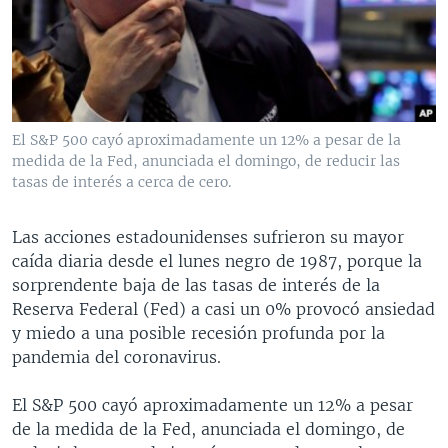
MULTIMEDIA
VENEZUELA
NICARAGUA
ECONOMÍA
PROGRAMAS TV
BRASIL
ENTRETENIMIENTO Y CULTURA
VIDEOS
RADIO
TECNOLOGÍA
FOTOGRAFÍA
EL MUNDO AL DÍA
DIRECT
DEPORTES
AUDIOS
FORO INTERAMERICANO
AVANCE INFORMATIVO
El S&P 500 cayó aproximadamente un 12% a pesar de la
medida de la Fed, anunciada el domingo, de reducir las
DOCUMENTALES DE LA VOA
CIENCIA Y SALUD
VISIÓN 360
AUDIONOTICIAS
tasas de interés a cerca de cero.
LAS CLAVES
BUENOS DÍAS AMÉRICA
Learning English
PANORAMA
ESTADOS UNIDOS AL DÍA
Las acciones estadounidenses sufrieron su mayor
caída diaria desde el lunes negro de 1987, porque la
SÍGANOS
EL MUNDO AL DÍA [RADIO]
sorprendente baja de las tasas de interés de la
FORO [RADIO]
Reserva Federal (Fed) a casi un 0% provocó ansiedad
y miedo a una posible recesión profunda por la
DEPORTIVO INTERNACIONAL
pandemia del coronavirus.
Idiomas
NOTA ECONÓMICA
El S&P 500 cayó aproximadamente un 12% a pesar
ENTRETENIMIENTO
de la medida de la Fed, anunciada el domingo, de