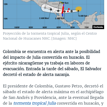
MULTIMEDIA
VENEZUELA
NICARAGUA
ECONOMÍA
PROGRAMAS TV
BRASIL
ENTRETENIMIENTO Y CULTURA
VIDEOS
RADIO
TECNOLOGÍA
FOTOGRAFÍA
EL MUNDO AL DÍA
DIRECT
DEPORTES
AUDIOS
FORO INTERAMERICANO
AVANCE INFORMATIVO
Proyección de la tormenta tropical Julia, según el Centro
Nacional de Huracanes NHC. [Imagen: NHC]
DOCUMENTALES DE LA VOA
CIENCIA Y SALUD
VISIÓN 360
AUDIONOTICIAS
LAS CLAVES
BUENOS DÍAS AMÉRICA
Colombia se encuentra en alerta ante la posibilidad
Learning English
PANORAMA
ESTADOS UNIDOS AL DÍA
del impacto de Julia convertida en huracán. El
ejército nicaragüense ya trabaja en labores de
SÍGANOS
EL MUNDO AL DÍA [RADIO]
evacuación. Entrada la tarde del sábado, El Salvador
FORO [RADIO]
decretó el estado de alerta naranja.
DEPORTIVO INTERNACIONAL
El presidente de Colombia, Gustavo Petro, decretó el
Idiomas
NOTA ECONÓMICA
sábado el estado de alerta máxima en el archipiélago
de San Andrés y Providencia, ante la eventual llegada
ENTRETENIMIENTO
de la
tormenta tropical Julia
convertida en huracán, y