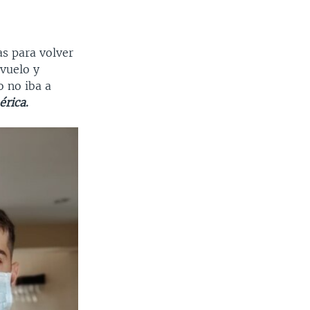
as para volver
vuelo y
o no iba a
érica
.