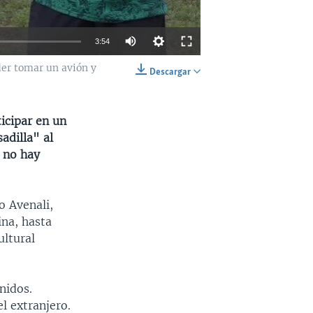
3:54
der tomar un avión y
Descargar
INSERTAR
SHARE
icipar en un
adilla" al
 no hay
o Avenali,
na, hasta
ultural
nidos.
l extranjero.