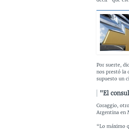
Por suerte, di
nos prestó la
supuesto un ci
"El consu
Coraggio, otro
Argentina en 
“Lo máximo qu