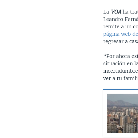
La
VOA
ha tra
Leandro Fernán
remite a un co
página web de
regresar a cas
“Por ahora es
situación en l
incertidumbre
ver a tu famil