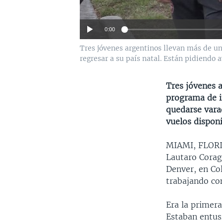
0:00
Tres jóvenes argentinos llevan más de un
regresar a su país natal. Están pidiendo 
Tres jóvenes 
programa de in
quedarse vara
vuelos disponi
MIAMI, FLO
Lautaro Corag
Denver, en Co
trabajando co
Era la primera
Estaban entusi