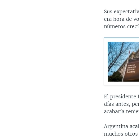
Sus expectativ
era hora de vo
números crecí
El presidente
días antes, pe
acabaría teni
Argentina acab
muchos otros t