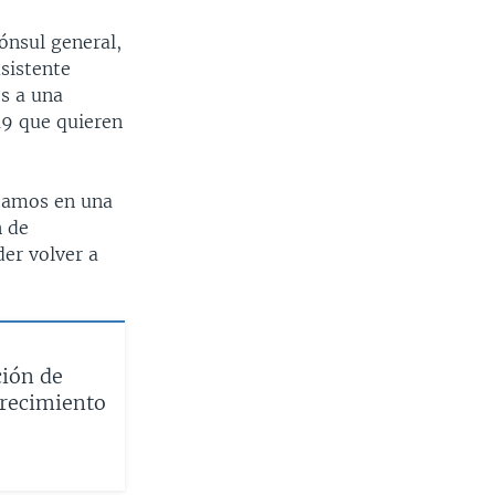
ónsul general,
sistente
es a una
19 que quieren
tamos en una
n de
er volver a
ción de
crecimiento