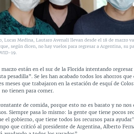
o, Lucas Medina, Lautaro Avenali llevan desde el 18 de marzo va
rque, según dicen, no hay vuelos para regresar a Argentina, su pa
COVID-19.
 marzo están en el sur de la Florida intentando regresar 
ta pesadilla”. Se les han acabado todos los ahorros que
es meses que trabajaron en la estación de esquí de Colo
 no tienen para comer.
constante de comida, porque esto no es barato y no nos
os. Siempre pasa lo mismo: la gente que tiene pocos re
 el gobierno, que tiene todos los recursos para ayudar
empo que criticó al presidente de Argentina, Alberto Fer
tá ayudando a todos los varados”.