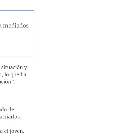
 a mediados
e
 situación y
, lo que ha
ación”.
ado de
triarlos.
 el joven.