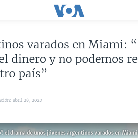
inos varados en Miami: “
el dinero y no podemos r
tro país”
ción: abril 28, 2020
ro": el drama de unos jóvenes argentinos varados en Miami