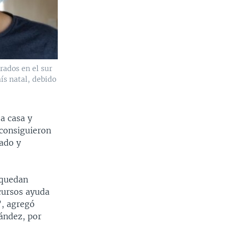
rados en el sur
ís natal, debido
a casa y
 consiguieron
rado y
 quedan
cursos ayuda
”, agregó
nández, por