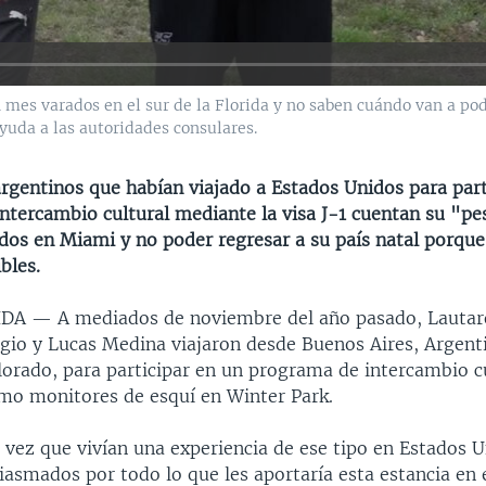
 mes varados en el sur de la Florida y no saben cuándo van a po
ayuda a las autoridades consulares.
argentinos que habían viajado a Estados Unidos para part
tercambio cultural mediante la visa J-1 cuentan su "pes
dos en Miami y no poder regresar a su país natal porque
bles.
RIDA —
A mediados de noviembre del año pasado, Lautar
gio y Lucas Medina viajaron desde Buenos Aires, Argenti
lorado, para participar en un programa de intercambio c
mo monitores de esquí en Winter Park.
 vez que vivían una experiencia de ese tipo en Estados U
asmados por todo lo que les aportaría esta estancia en e