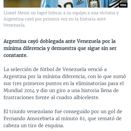
MULTIMEDIA
VENEZUELA
NICARAGUA
ECONOMÍA
Lionel Messi no logró liderar a su equipo a una victoria y
PROGRAMAS TV
BRASIL
ENTRETENIMIENTO Y CULTURA
VIDEOS
Argentina cayó por primera vez en la historia ante
Venezuela.
RADIO
TECNOLOGÍA
FOTOGRAFÍA
EL MUNDO AL DÍA
DIRECT
DEPORTES
AUDIOS
FORO INTERAMERICANO
AVANCE INFORMATIVO
Argentina cayó doblegada ante Venezuela por la
DOCUMENTALES DE LA VOA
CIENCIA Y SALUD
VISIÓN 360
AUDIONOTICIAS
mínima diferencia y demuestra que sigue sin ser
constante.
LAS CLAVES
BUENOS DÍAS AMÉRICA
Learning English
PANORAMA
ESTADOS UNIDOS AL DÍA
La selección de fútbol de Venezuela venció a
Argentina por la mínima diferencia, con lo que sumó
SÍGANOS
EL MUNDO AL DÍA [RADIO]
sus tres primeros puntos en la eliminatorias para el
FORO [RADIO]
Mundial 2014 y dio un giro a una historia llena de
frustraciones frente al cuadro albiceleste.
DEPORTIVO INTERNACIONAL
Idiomas
NOTA ECONÓMICA
El triunfo venezolano fue conseguido por un gol de
Fernando Amorebieta al minuto 61, que remató de
ENTRETENIMIENTO
cabeza un tiro de esquina.