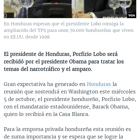
MULTIMEDIA
VENEZUELA
NICARAGUA
ECONOMÍA
PROGRAMAS TV
BRASIL
ENTRETENIMIENTO Y CULTURA
VIDEOS
En Honduras esperan que el presidente Lobo consiga la
RADIO
TECNOLOGÍA
FOTOGRAFÍA
EL MUNDO AL DÍA
ampliación del TPS para unos 70.000 hondureños que viven
en EE.UU. desde 1998.
DIRECT
DEPORTES
AUDIOS
FORO INTERAMERICANO
AVANCE INFORMATIVO
DOCUMENTALES DE LA VOA
CIENCIA Y SALUD
VISIÓN 360
AUDIONOTICIAS
El presidente de Honduras, Porfirio Lobo será
recibidó por el presidente Obama para tratar los
LAS CLAVES
BUENOS DÍAS AMÉRICA
Learning English
temas del narcotráfico y el amparo.
PANORAMA
ESTADOS UNIDOS AL DÍA
Gran expectativa ha generado en
Honduras
la
SÍGANOS
EL MUNDO AL DÍA [RADIO]
reunión que sostendrá en Washington este miércoles
FORO [RADIO]
5 de octubre, el presidente hondureño, Porfirio Lobo,
con el mandatario estadounidense, Barack Obama,
DEPORTIVO INTERNACIONAL
quien lo recibirá en la Casa Blanca.
Idiomas
NOTA ECONÓMICA
Para la empresa privada hondureña esta reunión es
ENTRETENIMIENTO
de suma importancia y se espera que se logre la