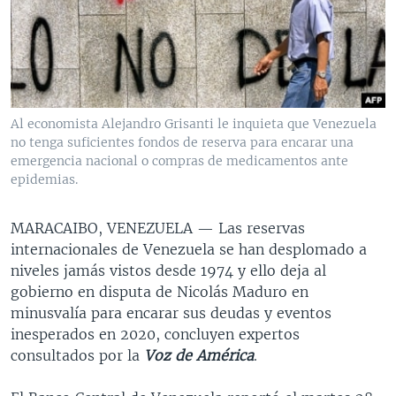
MULTIMEDIA
VENEZUELA
NICARAGUA
ECONOMÍA
PROGRAMAS TV
BRASIL
ENTRETENIMIENTO Y CULTURA
VIDEOS
RADIO
TECNOLOGÍA
FOTOGRAFÍA
EL MUNDO AL DÍA
DIRECT
DEPORTES
AUDIOS
FORO INTERAMERICANO
AVANCE INFORMATIVO
Al economista Alejandro Grisanti le inquieta que Venezuela
no tenga suficientes fondos de reserva para encarar una
DOCUMENTALES DE LA VOA
CIENCIA Y SALUD
VISIÓN 360
AUDIONOTICIAS
emergencia nacional o compras de medicamentos ante
LAS CLAVES
BUENOS DÍAS AMÉRICA
epidemias.
Learning English
PANORAMA
ESTADOS UNIDOS AL DÍA
MARACAIBO, VENEZUELA —
Las reservas
SÍGANOS
EL MUNDO AL DÍA [RADIO]
internacionales de Venezuela se han desplomado a
niveles jamás vistos desde 1974 y ello deja al
FORO [RADIO]
gobierno en disputa de Nicolás Maduro en
DEPORTIVO INTERNACIONAL
minusvalía para encarar sus deudas y eventos
Idiomas
inesperados en 2020, concluyen expertos
NOTA ECONÓMICA
consultados por la
Voz de América
.
ENTRETENIMIENTO