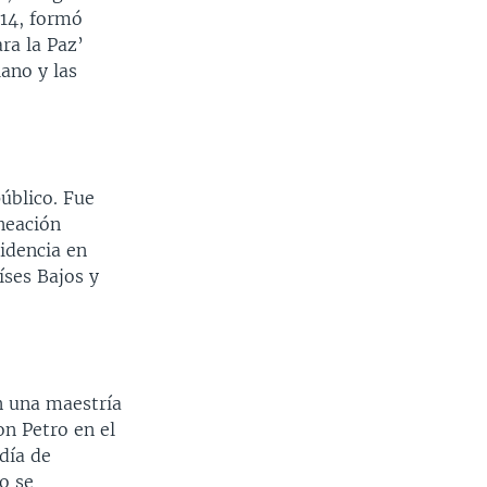
014, formó
ra la Paz’
ano y las
público. Fue
neación
idencia en
ses Bajos y
n una maestría
on Petro en el
día de
o se