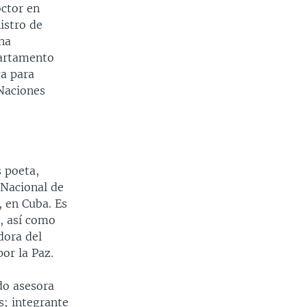
ctor en
istro de
 ha
partamento
ca para
 Naciones
s poeta,
 Nacional de
, en Cuba. Es
a, así como
dora del
or la Paz.
do asesora
s; integrante