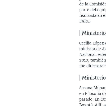
de la Comisión
parte del equ
realizada en e
FARC.
Ministerio
Cecilia López
ministra de A
Nacional. Ade
2010, también
fue directora
Ministeri
Susana Muhama
en Filosofía d
pasado. En 201
Bogotá. Allí,