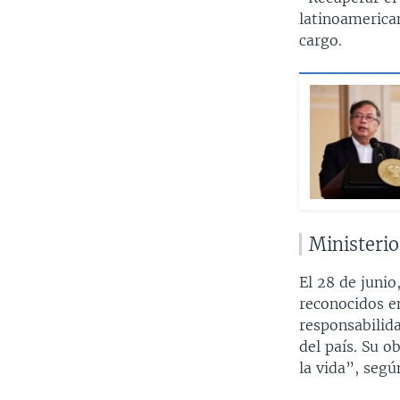
latinoamerican
cargo.
Ministerio
El 28 de juni
reconocidos e
responsabilid
del país. Su 
la vida”, segú