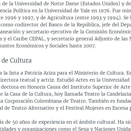
 de la Universidad de Notre Dame (Estados Unidos) y do
ncia Política en la Universidad de Yale en 1976. Fue min
e 1996 y 1997, y de Agricultura (entre 1993 y 1994). Se
omo codirector del Banco de la República, jefe del De
laneación y secretario ejecutivo de la Comisión Económi
 y el Caribe CEPAL, y secretario general Adjunto de las
suntos Económicos y Sociales hasta 2007.
 de Cultura
a la lista a Patricia Ariza para el Ministerio de Cultura. E
rectora teatral y actriz. Estudió Artes en la Universidad
doctora en Honoris Causa del Instituto Superior de Arte
 la Casa de la Cultura, hoy llamada Teatro la Candelari
la Corporación Colombiana de Teatro. También es funda
l de Teatro Alternativo y el Festival Mujeres en Escena p
s de 50 años de experiencia en el ámbito cultural. Ha si
ntidades y organizaciones como el Sena y Naciones Unida