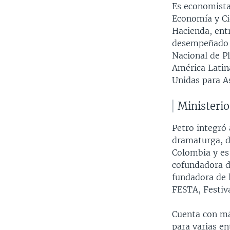
Es economista
Economía y Cie
Hacienda, entr
desempeñado c
Nacional de P
América Latina
Unidas para A
Ministerio
Petro integró 
dramaturga, di
Colombia y es 
cofundadora de
fundadora de 
FESTA, Festiva
Cuenta con má
para varias e