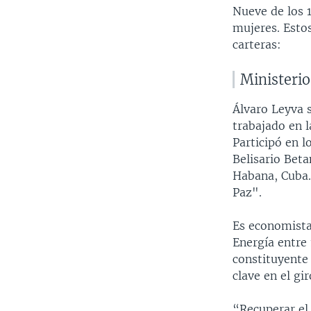
Nueve de los 
mujeres. Esto
carteras:
Ministerio
Álvaro Leyva 
trabajado en 
Participó en l
Belisario Beta
Habana, Cuba. 
Paz".
Es economista
Energía entre
constituyente 
clave en el gi
“Recuperar el