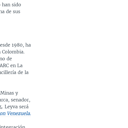
 han sido
na de sus
esde 1980, ha
n Colombia.
rno de
FARC en La
illería de la
 Minas y
rca, senador,
4. Leyva será
con Venezuela.
integración