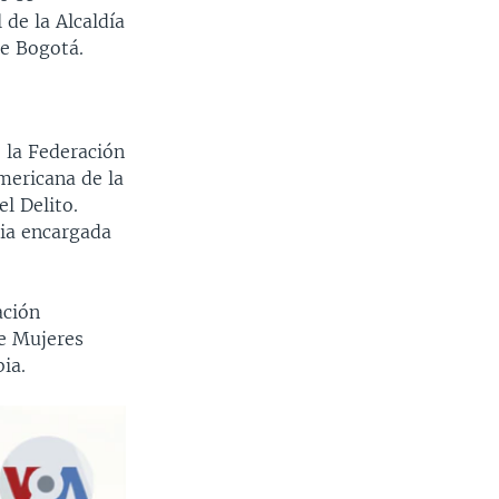
 de la Alcaldía
de Bogotá.
e la Federación
mericana de la
l Delito.
ia encargada
ación
e Mujeres
ia.