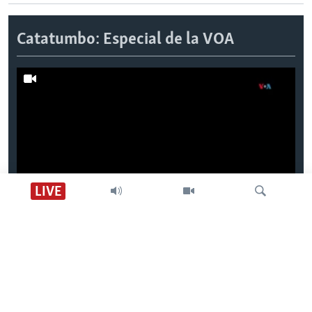
Catatumbo: Especial de la VOA
LIVE
Parte 1| El relámpago del Catatumbo y su
récord Guinness
Búsqueda
Previous
Next
slide
slide