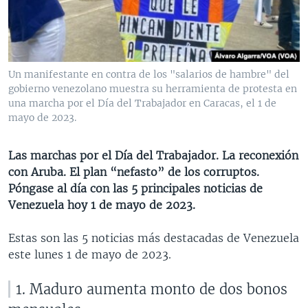
MULTIMEDIA
VENEZUELA
NICARAGUA
ECONOMÍA
PROGRAMAS TV
BRASIL
ENTRETENIMIENTO Y CULTURA
VIDEOS
RADIO
TECNOLOGÍA
FOTOGRAFÍA
EL MUNDO AL DÍA
Un manifestante en contra de los "salarios de hambre" del
DIRECT
DEPORTES
AUDIOS
FORO INTERAMERICANO
AVANCE INFORMATIVO
gobierno venezolano muestra su herramienta de protesta en
una marcha por el Día del Trabajador en Caracas, el 1 de
DOCUMENTALES DE LA VOA
CIENCIA Y SALUD
VISIÓN 360
AUDIONOTICIAS
mayo de 2023.
LAS CLAVES
BUENOS DÍAS AMÉRICA
Learning English
Las marchas por el Día del Trabajador. La reconexión
PANORAMA
ESTADOS UNIDOS AL DÍA
con Aruba. El plan “nefasto” de los corruptos.
SÍGANOS
EL MUNDO AL DÍA [RADIO]
Póngase al día con las 5 principales noticias de
Venezuela hoy 1 de mayo de 2023.
FORO [RADIO]
DEPORTIVO INTERNACIONAL
Estas son las 5 noticias más destacadas de Venezuela
Idiomas
este lunes 1 de mayo de 2023.
NOTA ECONÓMICA
ENTRETENIMIENTO
1. Maduro aumenta monto de dos bonos