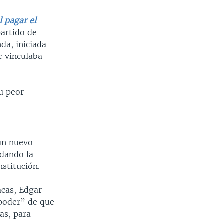
l pagar el
artido de
a, iniciada
e vinculaba
su peor
“un nuevo
idando la
institución.
acas, Edgar
 poder” de que
as, para