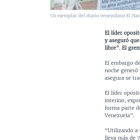
Un ejemplar del diario venezolano El Naci
El líder oposi
y aseguró que
libre”. El gre
El embargo de 
noche generó e
asegura se tra
El líder opos
interino, exp
forma parte de
Venezuela”.
“Utilizando a 
lleva más de 