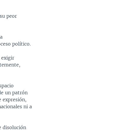
 su peor
ta
ceso político.
 exigir
ntemente,
spacio
 de un patrón
e expresión,
nacionales ni a
 disolución