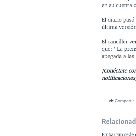
en su cuenta d
El diario pasó
última versión
El canciller v
que: “La prens
apegada a las
¡Conéctate con
notificaciones
Compartir
Relaciona
Embargan sede d