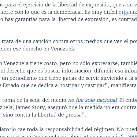
as para el ejercicio de la libertad de expresión, que a su 
uerte con lo que es la democracia. Es muy difícil
organiz
o hay garantías para la libertad de expresión, es contrad
 trata de una sanción contra otros medios que ven el pot
jercer ese derecho en Venezuela.
n Venezuela tiene costo, pero no sólo expresarse, tambié
el derecho que es buscar información, difundir esa info
un periodismo que tiene ganas de servir sirviendo a la 
e Estado que se dedica a hostigar y castigar”, manifiesta
la toma de la sede del medio
no fue solo nacional
. El emb
zuela, James Story, aseguró que la medida no era contra
 “sino contra la libertad de prensa”.
olatorio cae toda la responsabilidad del régimen. No pue
res y justas en Venezuela sin libertad de expresión”,
apu