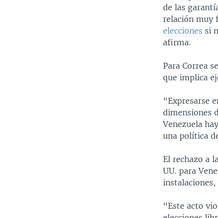
de las garantí
relación muy f
elecciones
si n
afirma.
Para Correa se
que implica e
“Expresarse e
dimensiones d
Venezuela hay 
una política d
El rechazo a 
UU. para Vene
instalaciones,
“Este acto vi
elecciones lib