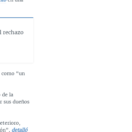
l rechazo
o como “un
 de la
or sus dueños
eterioro,
ión”,
detalló