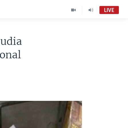
LIVE
Visión 360 [Radio]
Audio en vivo
pudia
ional
Visión 360:
VOA Spanish MC01