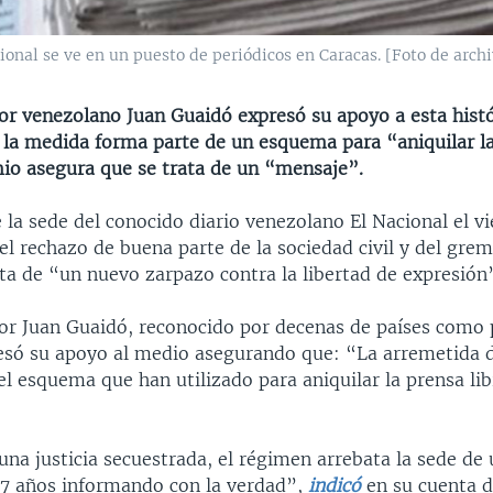
onal se ve en un puesto de periódicos en Caracas. [Foto de archi
tor venezolano Juan Guaidó expresó su apoyo a esta hist
 la medida forma parte de un esquema para “aniquilar l
mio asegura que se trata de un “mensaje”.
la sede del conocido diario venezolano El Nacional el vi
l rechazo de buena parte de la sociedad civil y del grem
ta de “un nuevo zarpazo contra la libertad de expresión
itor Juan Guaidó, reconocido por decenas de países como 
resó su apoyo al medio asegurando que: “La arremetida d
l esquema que han utilizado para aniquilar la prensa lib
una justicia secuestrada, el régimen arrebata la sede d
77 años informando con la verdad”,
indicó
en su cuenta d