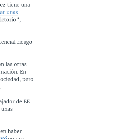
vez tiene una
ar unas
ictorio”,
encial riesgo
n las otras
rmación. En
sociedad, pero
.
ajador de EE.
 unas
den haber
ntó
en una