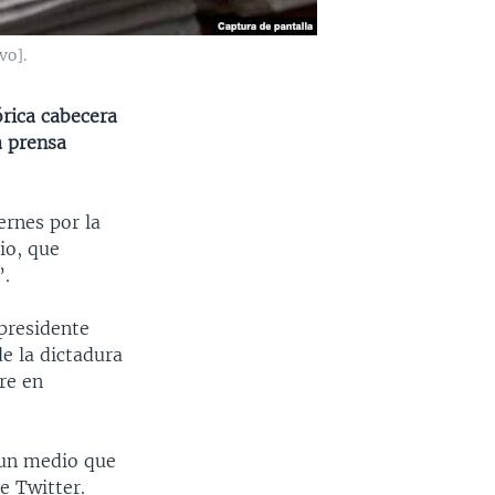
vo].
órica cabecera
a prensa
ernes por la
io, que
”.
presidente
e la dictadura
re en
e un medio que
e Twitter.