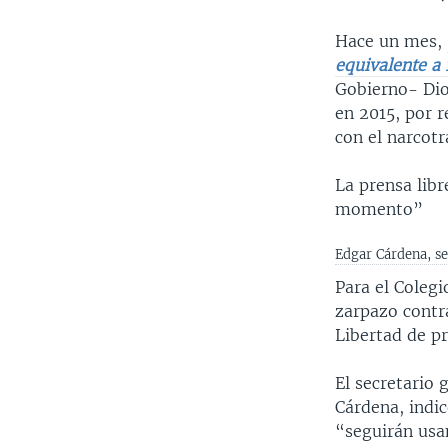
Hace un mes,
equivalente a 
Gobierno- Dio
en 2015, por r
con el narcotr
La prensa libr
momento”
Edgar Cárdena, se
Para el Coleg
zarpazo contra
Libertad de p
El secretario 
Cárdena, indi
“seguirán usan